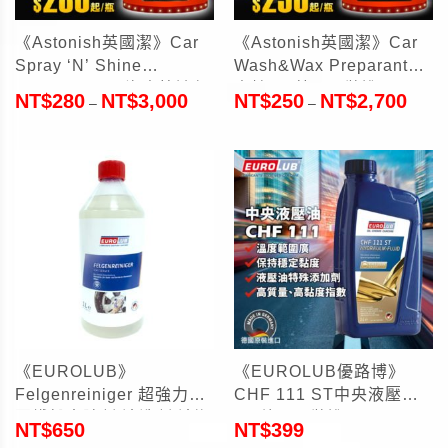
《Astonish英國潔》Car
《Astonish英國潔》Car
Spray ‘N’ Shine
Wash&Wax Preparant洗
Bablyszczacz汽車快速保
車精1L(英國原裝進口)
NT$
280
NT$
3,000
NT$
250
NT$
2,700
–
–
護蠟750ml(英國原裝進口)
《EUROLUB》
《EUROLUB優路博》
Felgenreiniger 超強力輪
CHF 111 ST中央液壓油
圈鐵粉去除劑/清洗劑/清潔
1L(德國原裝進口)
NT$
650
NT$
399
劑1L(德國原裝進口)