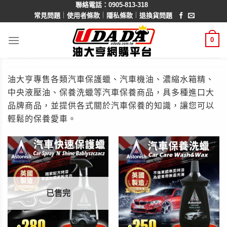
聯絡電話：0905-813-318
Skip
｜
｜
｜
常見問題
使用者條款
隱私條款
退換貨問題
to
content
0
油大亨專售各類汽車保護蠟、汽車機油、濃縮水箱精、
中央液壓油、保養洗蠟等汽車保養商品，具多種進口大
品牌商品，並提供各式關於汽車保養的知識，讓您可以
輕鬆的保養愛車。
已售完