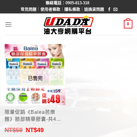
聯絡電話：0905-813-318
Skip
｜
｜
｜
常見問題
使用者條款
隱私條款
退換貨問題
to
content
0
已售完
限量促銷《Balea芭樂
雅》臉部精華膠囊-共4款
(德國第一品牌 DM原裝進
NT$
59
NT$
49
口)