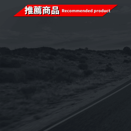
已售完
已售完
i-sint 5W-40 汽
《CPC台灣中油-國光牌》
《OMV
機油1L
超優E9 15w-40適用DPF
BIXXOL 
配備[柴油車用-CJ4-五期
SAE 2
60
NT$
1,920
NT$
2,775
NT$
2,312
NT$
19