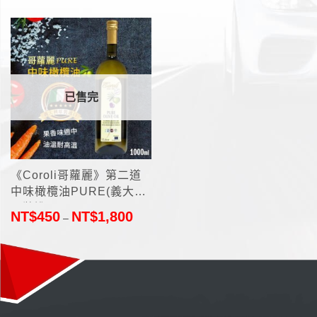
已售完
《Coroli哥蘿麗》第二道
中味橄欖油PURE(義大利
原裝進口)
NT$
450
NT$
1,800
–