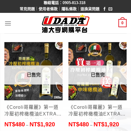
聯絡電話：0905-813-318
Skip
｜
｜
｜
常見問題
使用者條款
隱私條款
退換貨問題
to
content
0
已售完
已售完
《Coroli哥蘿麗》第一道
《Coroli哥蘿麗》第一道
冷壓初榨橄欖油EXTRA
冷壓初榨橄欖油EXTRA
VIRGIN(義大利原裝進口)
VIRGIN(義大利原裝進口)
NT$
480
NT$
1,920
NT$
480
NT$
1,920
–
–