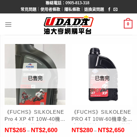
聯絡電話：0905-813-318
Skip
｜
｜
｜
常見問題
使用者條款
隱私條款
退換貨問題
to
content
0
已售完
已售完
《FUCHS》SILKOLENE
《FUCHS》SILKOLENE
Pro 4 XP 4T 10W-40機車
PRO 4T 10W-60機車全合
全合成酯類機油1L(英國原
成酯類機油1L(英國原裝進
NT$
265
NT$
2,600
NT$
280
NT$
2,650
–
–
裝進口)
口)