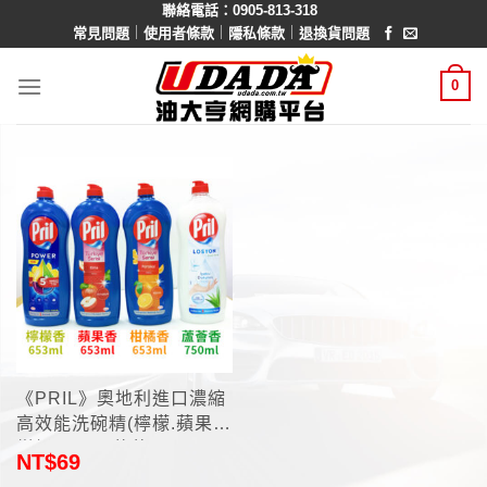
聯絡電話：0905-813-318
Skip
｜
｜
｜
常見問題
使用者條款
隱私條款
退換貨問題
to
content
0
《PRIL》奧地利進口濃縮
高效能洗碗精(檸檬.蘋果.
柑橘653ml 蘆薈750ml)
NT$
69