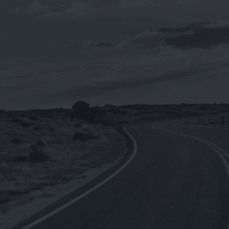
【整箱購】《CPC台灣中油-國光牌》
9000 SM 5W-50[汽車用]全合成機油
1L(台灣製造)
NT$
4,440
NT$
3,552
《SHELL》Helix ULTRA Racing 10W-
4
60殼牌喜力 全合成機油1L(德國原裝進
口)
NT$
250
NT$
2,760
–
《REPSOL》MOTO RACING 4T 10W-
50機車用全合成機油1L(歐盟原裝進口)
NT$
210
NT$
2,220
–