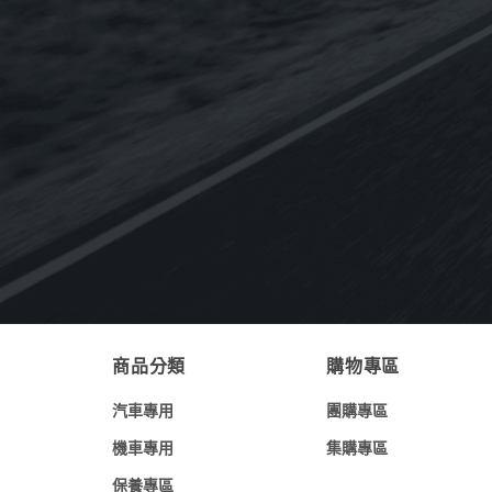
NT$
350
NT$
3,840
–
【整箱購】《CPC台灣中油-國光牌》
9000 C3 5W-30 SN[汽.柴專用]全合成機
油1L(台灣製造)
NT$
5,400
NT$
4,320
《Eurolub優路博》ECO B12 0W-30引
擎機油898g(德國原裝進口)
NT$
600
商品分類
購物專區
汽車專用
團購專區
機車專用
集購專區
保養專區