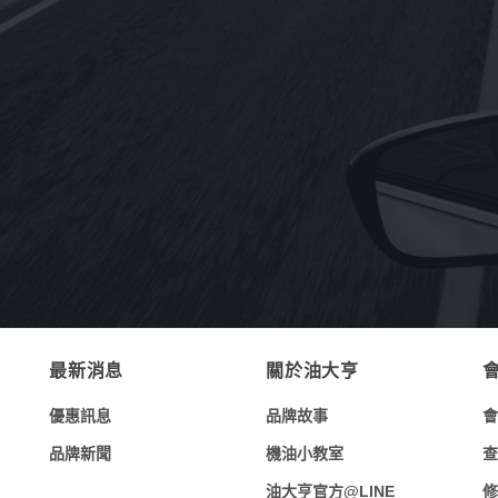
《MOTUL》5100 4T 10W-50酯類合成
機油1L(法國原裝進口)
NT$
260
NT$
2,940
–
《MOTUL》300V ROAD RACING 4T
O
15W-50酯類全合成機油1L(法國原裝進
口)
NT$
450
NT$
5,040
–
最新消息
關於油大亨
優惠訊息
品牌故事
會
品牌新聞
機油小教室
查
油大亨官方@LINE
修