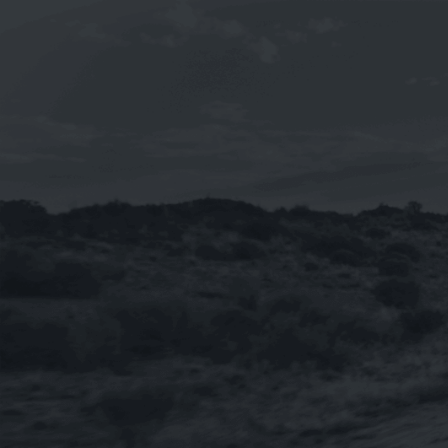
《TOTAL》QUARTZ INEO MC3 5W-30
合成機油1L(新包裝 法國 汽柴油引擎皆
適用)
NT$
230
NT$
2,760
–
【整箱購-雙12限時特賣】《BMW》
TWINPOWER TURBO 5W-30 寶馬原廠
長效全合成機油 1L
NT$
3,600
《SWD Rheinol》奈米DOUBLE
ESTER 5W-30 雙酯類合成機油1L(歐盟
原裝進口)