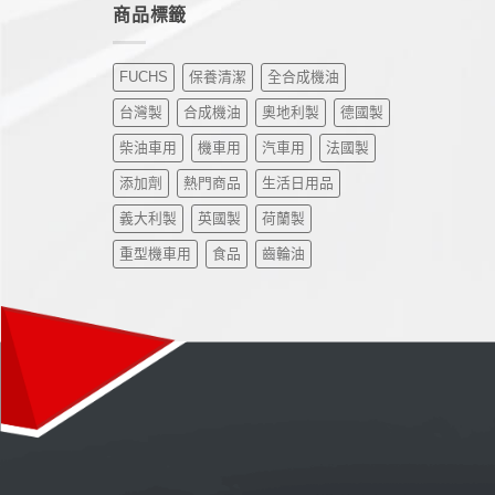
商品標籤
FUCHS
保養清潔
全合成機油
台灣製
合成機油
奧地利製
德國製
柴油車用
機車用
汽車用
法國製
添加劑
熱門商品
生活日用品
義大利製
英國製
荷蘭製
重型機車用
食品
齒輪油