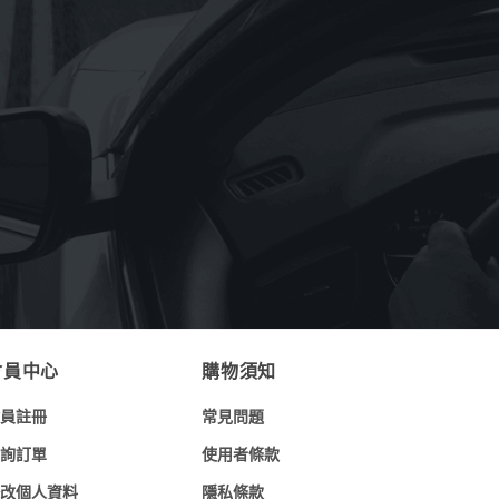
《OMV》重機專用OMV BIXXOL motor
bike 4T-M SAE 20W-50(奧地利原裝進
口)1L
NT$
199
《Astonish英國潔》萬用亮白去污膏
rginal Oven&Cookware Cleaner
150g(英國原裝進口)
NT$
90
NT$
69
會員中心
購物須知
員註冊
常見問題
詢訂單
使用者條款
改個人資料
隱私條款