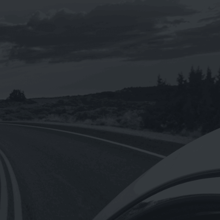
《eni 》i-sint 5W-40 汽車合成機油1L
NT$
160
NT$
1,920
–
【Hermes愛馬仕】正貨德國原裝/橘綠
之泉香氛沐浴盥洗旅行組4入一組小瓶裝
0ml
NT$
680
【Hermes愛馬仕】D’Orange Verte 橘
綠之泉香皂含盒子50g(法國製)
NT$
300
NT$
1,650
–