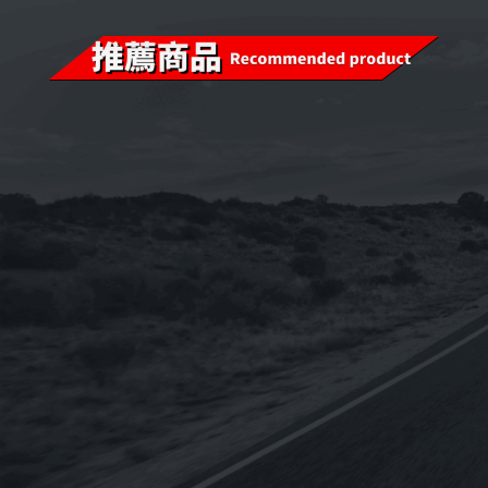
已售完
已售完
i-sint 5W-40 汽
《CPC台灣中油-國光牌》
《OMV
機油1L
超優E9 15w-40適用DPF
BIXXOL 