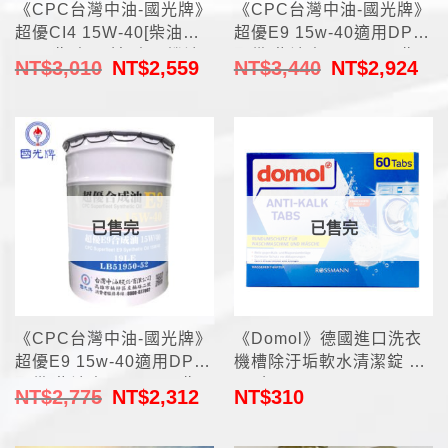
《CPC台灣中油-國光牌》
《CPC台灣中油-國光牌》
超優CI4 15W-40[柴油車
超優E9 15w-40適用DPF
用-四期車,堅達]車用機油
配備[柴油車用-CJ4-五期
NT$
3,010
NT$
2,559
NT$
3,440
NT$
2,924
19L(台灣製造)
車]合成機油19L(台灣製
造)
已售完
已售完
《CPC台灣中油-國光牌》
《Domol》德國進口洗衣
超優E9 15w-40適用DPF
機槽除汙垢軟水清潔錠 60
配備[柴油車用-CJ4-五期
顆/盒
NT$
2,775
NT$
2,312
NT$
310
車]合成機油19L(台灣製
造) (客訂)