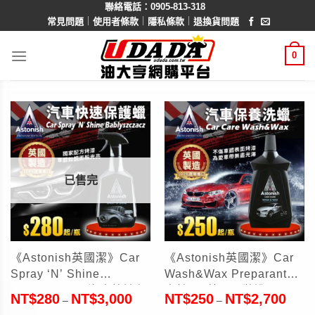
聯絡電話：0905-813-318
Skip
｜
｜
｜
常見問題
使用者條款
隱私條款
退換貨問題
to
content
0
已售完
《Astonish英國潔》Car
《Astonish英國潔》Car
Spray ‘N’ Shine
Wash&Wax Preparant洗
Bablyszczacz汽車快速保
車精1L(英國原裝進口)
NT$
280
NT$
3,000
NT$
250
NT$
2,700
–
–
護蠟750ml(英國原裝進口)