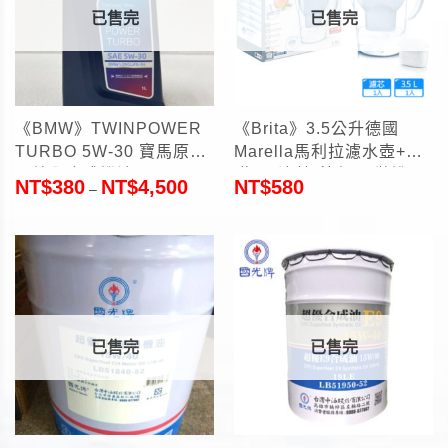
已售完
已售完
《BMW》TWINPOWER
《Brita》3.5公升德國
TURBO 5W-30 寶馬原廠
Marella馬利拉濾水壺+附
長效全合成機油 1L
贈1顆濾芯-藍色(原裝進口)
NT$
380
NT$
4,500
NT$
580
–
已售完
已售完