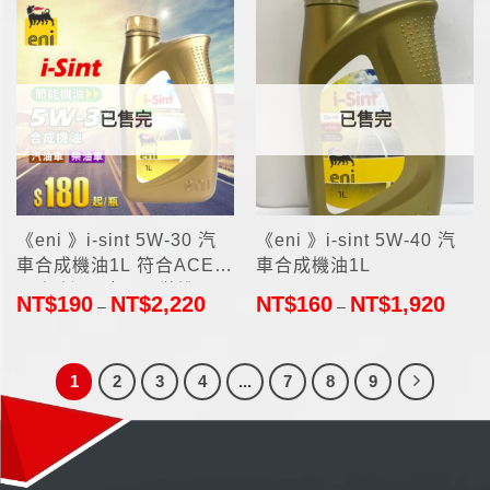
已售完
已售完
《eni 》i-sint 5W-30 汽
《eni 》i-sint 5W-40 汽
車合成機油1L 符合ACEA
車合成機油1L
C3認證(西班牙原裝進口)
NT$
190
NT$
2,220
NT$
160
NT$
1,920
–
–
1
2
3
4
...
7
8
9