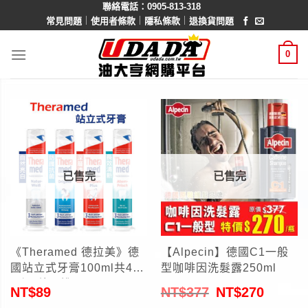
聯絡電話：0905-813-318
Skip
｜
｜
｜
常見問題
使用者條款
隱私條款
退換貨問題
to
content
0
已售完
已售完
《Theramed 德拉美》德
【Alpecin】德國C1一般
國站立式牙膏100ml共4款
型咖啡因洗髮露250ml
可選(德國進口)
NT$
89
NT$
377
NT$
270