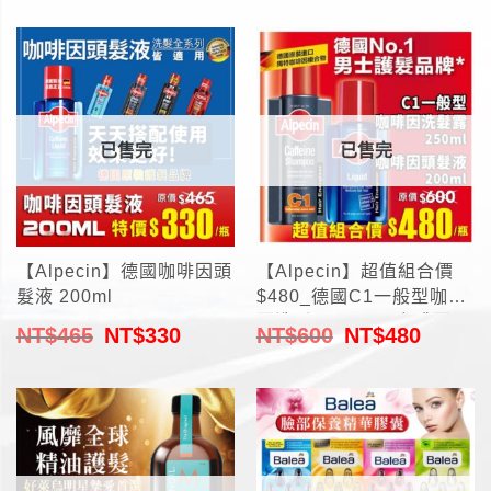
已售完
已售完
【Alpecin】德國咖啡因頭
【Alpecin】超值組合價
髮液 200ml
$480_德國C1一般型咖啡
因洗髮露250ml+咖啡因頭
NT$
465
NT$
330
NT$
600
NT$
480
髮液 200ml