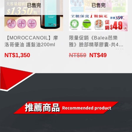
已售完
已售完
【MOROCCANOIL】摩
限量促銷《Balea芭樂
洛哥優油 護髮油200ml
雅》臉部精華膠囊-共4款
(德國第一品牌 DM原裝進
NT$
1,350
NT$
59
NT$
49
口)