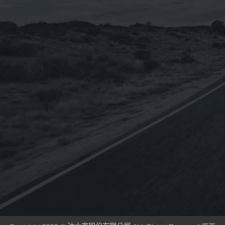
已售完
已售完
i-sint 5W-40 汽
《CPC台灣中油-國光牌》
《OMV
機油1L
超優E9 15w-40適用DPF
BIXXOL 
配備[柴油車用-CJ4-五期
SAE 2
60
NT$
1,920
NT$
2,775
NT$
2,312
NT$
19
–
車]合成機油19L(台灣製
進口)1L
造) (客訂)