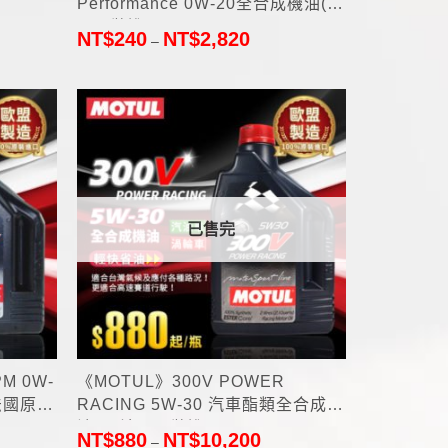
Performance 0W-20全合成機油(美
國原裝進口)
NT$
240
NT$
2,820
–
已售完
+
M 0W-
《MOTUL》300V POWER
法國原裝
RACING 5W-30 汽車酯類全合成機
油2L(法國原裝進口)
NT$
880
NT$
10,200
–