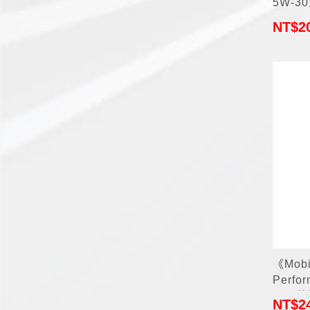
5W-3
NT$
2
+
《Mobi
Perf
國原裝
NT$
2