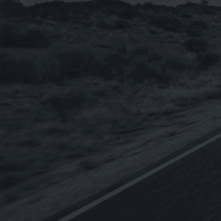
NT$
230
NT$
2,760
–
【整箱購-雙12限時特賣】《BMW》
TWINPOWER TURBO 5W-30 寶馬原廠
長效全合成機油 1L
NT$
3,600
《SWD Rheinol》奈米DOUBLE
ESTER 5W-30 雙酯類合成機油1L(歐盟
原裝進口)
NT$
350
NT$
3,840
–
【整箱購】《CPC台灣中油-國光牌》
9000 C3 5W-30 SN[汽.柴專用]全合成機
油1L(台灣製造)
NT$
5,400
NT$
4,320
《Eurolub優路博》ECO B12 0W-30引
擎機油898g(德國原裝進口)