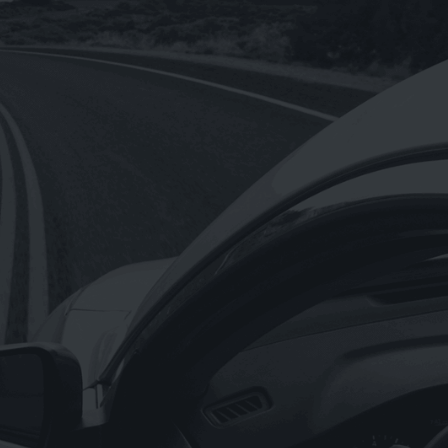
【Hermes愛馬仕】正貨德國原裝/橘綠
之泉香氛沐浴盥洗旅行組4入一組小瓶裝
0ml
NT$
680
【Hermes愛馬仕】D’Orange Verte 橘
綠之泉香皂含盒子50g(法國製)
NT$
300
NT$
1,650
–
《OMV》重機專用OMV BIXXOL motor
bike 4T-M SAE 20W-50(奧地利原裝進
口)1L
NT$
199
《Astonish英國潔》萬用亮白去污膏
rginal Oven&Cookware Cleaner
150g(英國原裝進口)
NT$
90
NT$
69