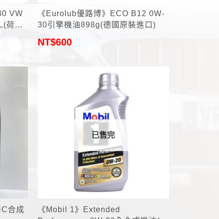
30 VW
《Eurolub優路博》ECO B12 0W-
1L(荷蘭
30引擎機油898g(德國原裝進口)
NT$
600
已售完
+
SHC合成
《Mobil 1》Extended