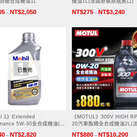
0頂級合成機油1L
機油1L(法國原裝原瓶進口)
05
NT$
2,050
NT$
275
NT$
3,240
–
–
已售完
+
l 1》Extended
《MOTUL》300V HIGH RP
ormance 5W-30全合成機油(美
20汽車酯類全合成機油2L(
進口)
進口)
40
NT$
2,820
NT$
880
NT$
10,200
–
–