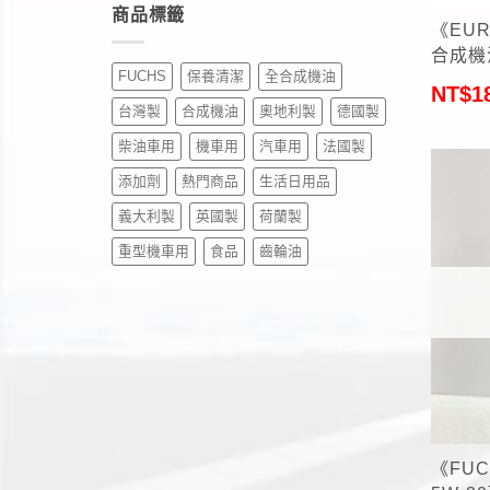
商品標籤
《EUR
合成機
FUCHS
保養清潔
全合成機油
NT$
1
台灣製
合成機油
奧地利製
德國製
柴油車用
機車用
汽車用
法國製
添加劑
熱門商品
生活日用品
義大利製
英國製
荷蘭製
重型機車用
食品
齒輪油
+
《FUC