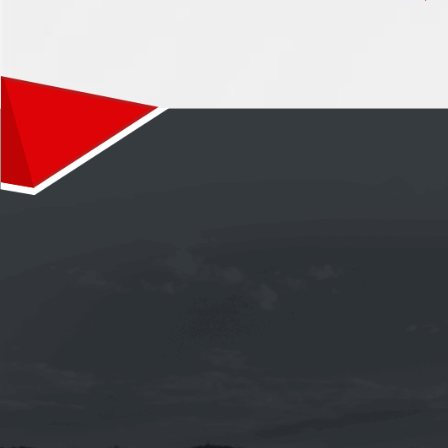
《TOTAL》QUARTZ INEO MC3 5W-30
合成機油1L(新包裝 法國 汽柴油引擎皆
適用)