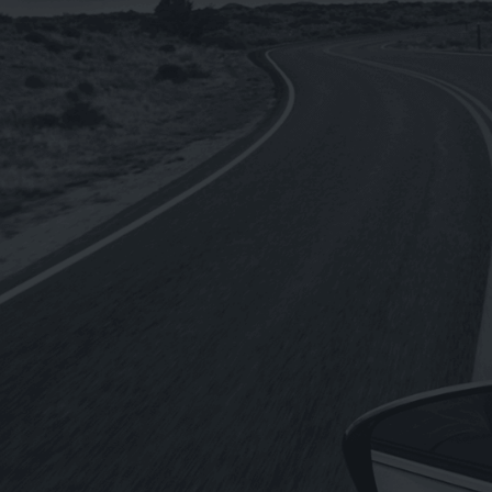
NT$
4,440
NT$
3,552
《SHELL》Helix ULTRA Racing 10W-
4
60殼牌喜力 全合成機油1L(德國原裝進
口)
NT$
250
NT$
2,760
–
《REPSOL》MOTO RACING 4T 10W-
50機車用全合成機油1L(歐盟原裝進口)
NT$
210
NT$
2,220
–
《MOTUL》5100 4T 10W-50酯類合成
機油1L(法國原裝進口)
NT$
260
NT$
2,940
–
《MOTUL》300V ROAD RACING 4T
O
15W-50酯類全合成機油1L(法國原裝進
口)
NT$
450
NT$
5,040
–