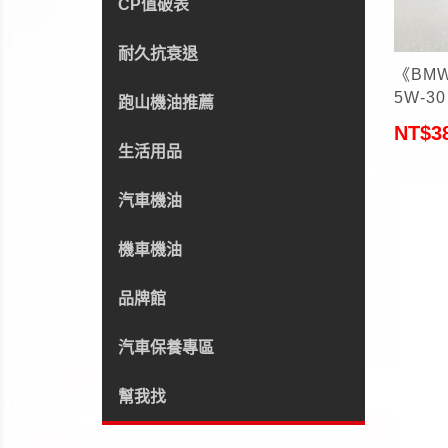
CP值破表
+
耐久抗衰退
《BMW
5W-30 寶
跑山機油推薦
1L
NT$
3
生活用品
汽車機油
機車機油
品牌館
汽車保養專區
幫我找
+