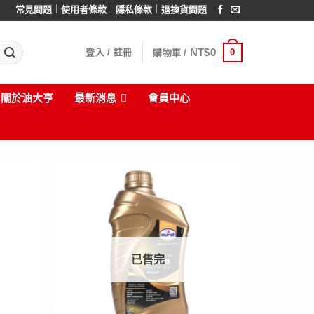
｜
｜
｜
常見問題
使用者條款
隱私條款
退換貨問題
NT$
0
0
登入 / 註冊
購物車 /
關於油大亨
最新消息
會員中心
已售完