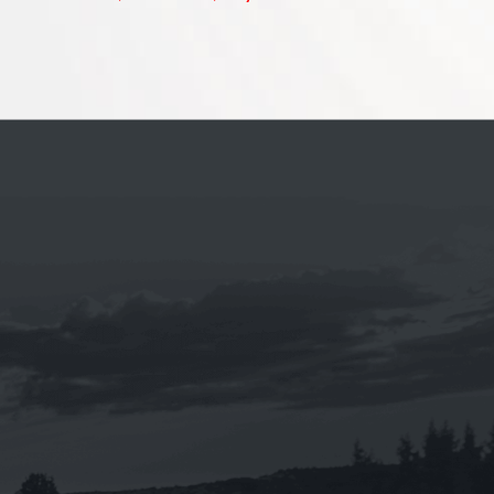
《eni 》i-sint 5W-40 汽車合成機油1L
NT$
160
NT$
1,920
–