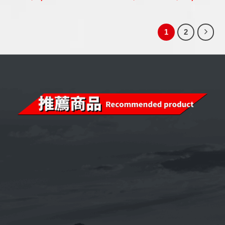
1
2
【整箱購】《CPC台灣中油-國光牌》
9000 SM 5W-50[汽車用]全合成機油
1L(台灣製造)