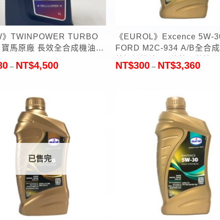
+
》TWINPOWER TURBO
《EUROL》Excence 5W-3
馬原廠 長效全合成機油
FORD M2C-934 A/B全合
特認證機油1L(荷蘭原裝進口
80
NT$
4,500
NT$
300
NT$
3,360
–
–
已售完
+