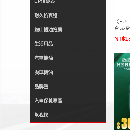
CP值破表
+
耐久抗衰退
《FUC
合成機
跑山機油推薦
NT$
1
生活用品
汽車機油
機車機油
品牌館
汽車保養專區
幫我找
+