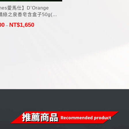
mes愛馬仕】D’Orange
e 橘綠之泉香皂含盒子50g(法
00
NT$
1,650
–