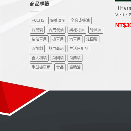
商品標籤
【Her
Vert
FUCHS
保養清潔
全合成機油
國製)
NT$
3
台灣製
合成機油
奧地利製
德國製
柴油車用
機車用
汽車用
法國製
添加劑
熱門商品
生活日用品
義大利製
英國製
荷蘭製
重型機車用
食品
齒輪油