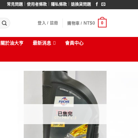
｜
｜
｜
常見問題
使用者條款
隱私條款
退換貨問題
NT$
0
0
登入 / 註冊
購物車 /
關於油大亨
最新消息
會員中心
已售完