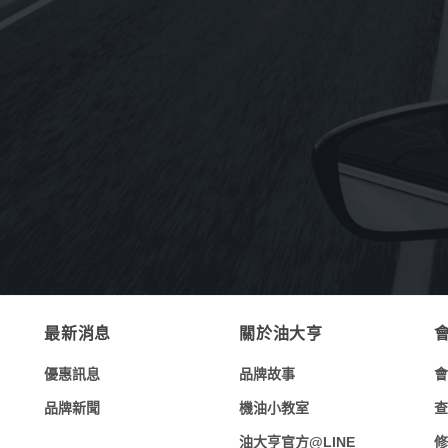
《MOTUL》5100 4T 10W-50酯類合成
機油1L(法國原裝進口)
NT$
260
NT$
2,940
–
《MOTUL》300V ROAD RACING 4T
O
15W-50酯類全合成機油1L(法國原裝進
口)
NT$
450
NT$
5,040
–
最新消息
關於油大亨
優惠訊息
品牌故事
會
品牌新聞
機油小教室
查
油大亨官方@LINE
修