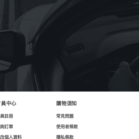
《OMV》重機專用OMV BIXXOL motor
bike 4T-M SAE 20W-50(奧地利原裝進
口)1L
NT$
199
《Astonish英國潔》萬用亮白去污膏
rginal Oven&Cookware Cleaner
150g(英國原裝進口)
NT$
90
NT$
69
會員中心
購物須知
員註冊
常見問題
詢訂單
使用者條款
改個人資料
隱私條款