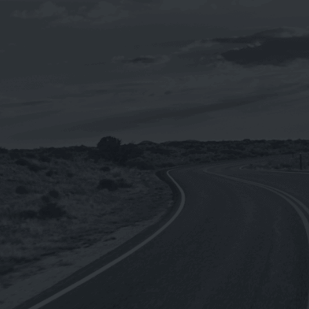
【整箱購】《CPC台灣中油-國光牌》
9000 SM 5W-50[汽車用]全合成機油
1L(台灣製造)
NT$
4,440
NT$
3,552
《SHELL》Helix ULTRA Racing 10W-
4
60殼牌喜力 全合成機油1L(德國原裝進
口)
NT$
250
NT$
2,760
–
《REPSOL》MOTO RACING 4T 10W-
50機車用全合成機油1L(歐盟原裝進口)
NT$
210
NT$
2,220
–