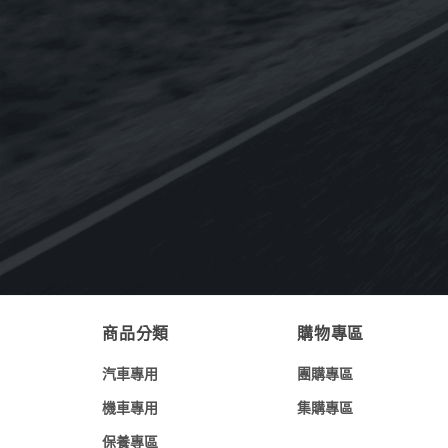
NT$
350
NT$
3,840
–
【整箱購】《CPC台灣中油-國光牌》
9000 C3 5W-30 SN[汽.柴專用]全合成機
油1L(台灣製造)
NT$
5,400
NT$
4,320
《Eurolub優路博》ECO B12 0W-30引
擎機油898g(德國原裝進口)
NT$
600
商品分類
購物專區
汽車專用
團購專區
機車專用
集購專區
保養專區