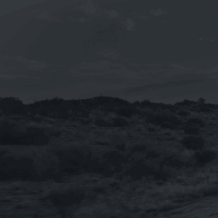
《TOTAL》QUARTZ INEO MC3 5W-30
合成機油1L(新包裝 法國 汽柴油引擎皆
適用)
NT$
230
NT$
2,760
–
【整箱購-雙12限時特賣】《BMW》
TWINPOWER TURBO 5W-30 寶馬原廠
長效全合成機油 1L
NT$
3,600
《SWD Rheinol》奈米DOUBLE
ESTER 5W-30 雙酯類合成機油1L(歐盟
原裝進口)