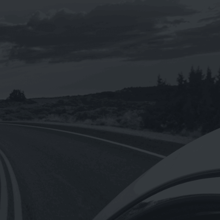
《eni 》i-sint 5W-40 汽車合成機油1L
NT$
160
NT$
1,920
–
【Hermes愛馬仕】正貨德國原裝/橘綠
之泉香氛沐浴盥洗旅行組4入一組小瓶裝
0ml
NT$
680
【Hermes愛馬仕】D’Orange Verte 橘
綠之泉香皂含盒子50g(法國製)
NT$
300
NT$
1,650
–