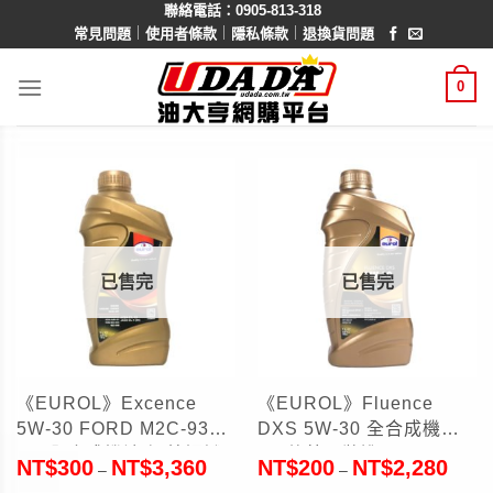
聯絡電話：0905-813-318
Skip
｜
｜
｜
常見問題
使用者條款
隱私條款
退換貨問題
to
content
0
已售完
已售完
《EUROL》Excence
《EUROL》Fluence
5W-30 FORD M2C-934
DXS 5W-30 全合成機油
A/B全合成機油 福特認證
1L(荷蘭原裝進口)
NT$
300
NT$
3,360
NT$
200
NT$
2,280
–
–
機油1L(荷蘭原裝進口)