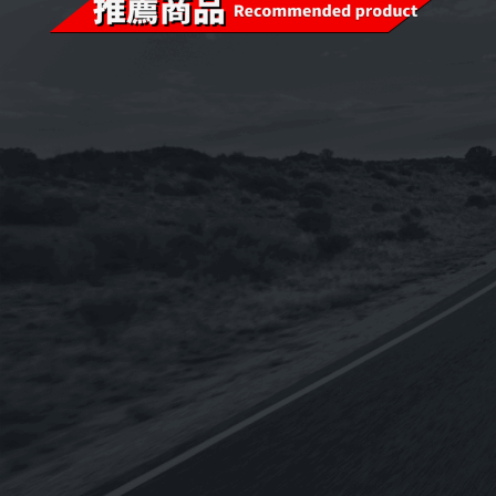
已售完
已售完
i-sint 5W-40 汽
《CPC台灣中油-國光牌》
《OMV
機油1L
超優E9 15w-40適用DPF
BIXXOL 
配備[柴油車用-CJ4-五期
SAE 2
60
NT$
1,920
NT$
2,775
NT$
2,312
NT$
19
–
車]合成機油19L(台灣製
進口)1L