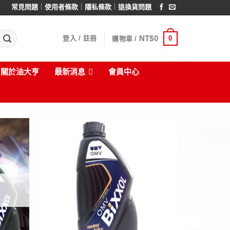
｜
｜
｜
常見問題
使用者條款
隱私條款
退換貨問題
NT$
0
0
登入 / 註冊
購物車 /
關於油大亨
最新消息
會員中心