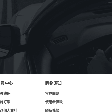
《OMV》重機專用OMV BIXXOL motor
bike 4T-M SAE 20W-50(奧地利原裝進
口)1L
NT$
199
《Astonish英國潔》萬用亮白去污膏
rginal Oven&Cookware Cleaner
150g(英國原裝進口)
NT$
90
NT$
69
會員中心
購物須知
員註冊
常見問題
詢訂單
使用者條款
改個人資料
隱私條款