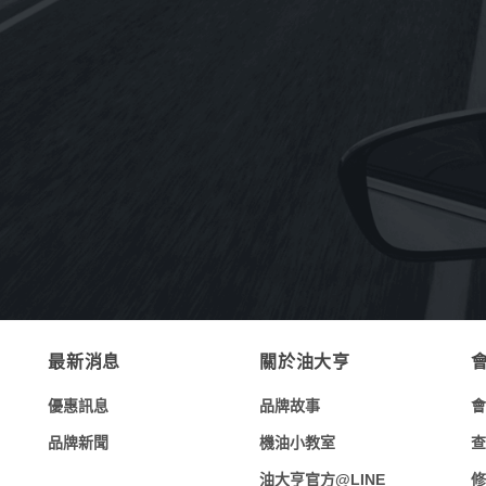
《MOTUL》5100 4T 10W-50酯類合成
機油1L(法國原裝進口)
NT$
260
NT$
2,940
–
《MOTUL》300V ROAD RACING 4T
O
15W-50酯類全合成機油1L(法國原裝進
口)
NT$
450
NT$
5,040
–
最新消息
關於油大亨
優惠訊息
品牌故事
會
品牌新聞
機油小教室
查
油大亨官方@LINE
修