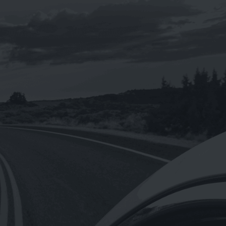
《eni 》i-sint 5W-40 汽車合成機油1L
NT$
160
NT$
1,920
–
【Hermes愛馬仕】正貨德國原裝/橘綠
之泉香氛沐浴盥洗旅行組4入一組小瓶裝
0ml
NT$
680
【Hermes愛馬仕】D’Orange Verte 橘
綠之泉香皂含盒子50g(法國製)
NT$
300
NT$
1,650
–