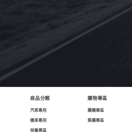
NT$
350
NT$
3,840
–
【整箱購】《CPC台灣中油-國光牌》
9000 C3 5W-30 SN[汽.柴專用]全合成機
油1L(台灣製造)
NT$
5,400
NT$
4,320
《Eurolub優路博》ECO B12 0W-30引
擎機油898g(德國原裝進口)
NT$
600
商品分類
購物專區
汽車專用
團購專區
機車專用
集購專區
保養專區