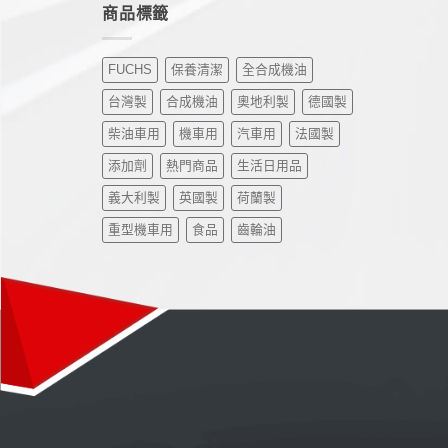
商品標籤
FUCHS
保養清潔
全合成機油
台灣製
合成機油
奧地利製
德國製
柴油車用
機車用
汽車用
法國製
添加劑
熱門商品
生活日用品
義大利製
英國製
荷蘭製
重型機車用
食品
齒輪油