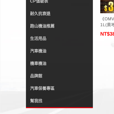
CP值破表
+
耐久抗衰退
《OM
1L(
跑山機油推薦
NT$
3
生活用品
汽車機油
機車機油
品牌館
汽車保養專區
幫我找