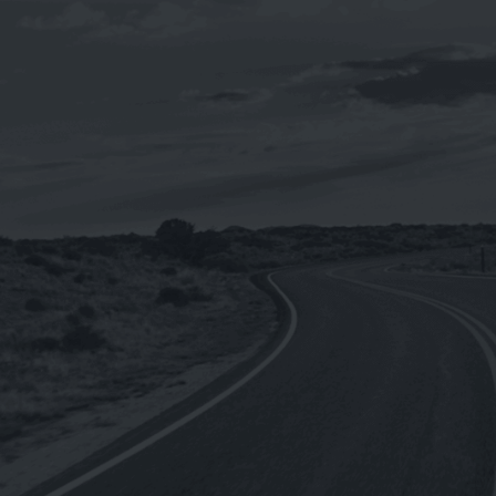
【整箱購】《CPC台灣中油-國光牌》
9000 SM 5W-50[汽車用]全合成機油
1L(台灣製造)
NT$
4,440
NT$
3,552
《SHELL》Helix ULTRA Racing 10W-
4
60殼牌喜力 全合成機油1L(德國原裝進
口)
NT$
250
NT$
2,760
–
《REPSOL》MOTO RACING 4T 10W-
50機車用全合成機油1L(歐盟原裝進口)
NT$
210
NT$
2,220
–