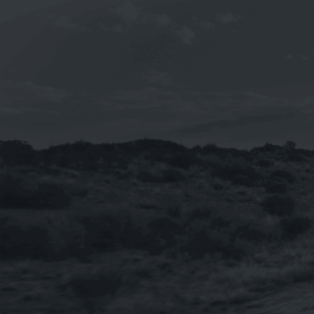
《TOTAL》QUARTZ INEO MC3 5W-30
合成機油1L(新包裝 法國 汽柴油引擎皆
適用)
NT$
230
NT$
2,760
–
【整箱購-雙12限時特賣】《BMW》
TWINPOWER TURBO 5W-30 寶馬原廠
長效全合成機油 1L
NT$
3,600
《SWD Rheinol》奈米DOUBLE
ESTER 5W-30 雙酯類合成機油1L(歐盟
原裝進口)