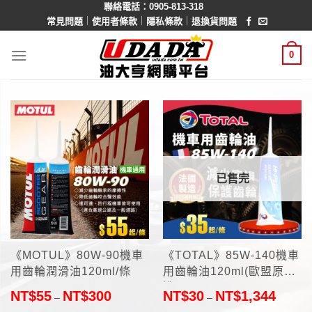
聯絡電話：0905-813-318
Skip
｜
｜
｜
常見問題
使用者條款
隱私條款
退換貨問題
to
content
0
已售完
《MOTUL》80W-90機車
《TOTAL》85W-140機車
用齒輪潤滑油120ml/條
用齒輪油120ml(歐盟原裝
進口)
NT$
55
NT$
300
NT$
30
NT$
1,344
–
–