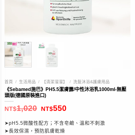
首頁
/
生活用品
/
【清潔溜溜】
/
洗髮沐浴&護膚用品
《Sebamed施巴》PH5.5潔膚露/中性沐浴乳1000ml-無壓
頭版(德國原裝進口)
1,020
550
NT$
NT$
➤pH5.5微酸性配方；不含皂鹼、溫和不刺激
➤長效保濕，預防肌膚乾燥