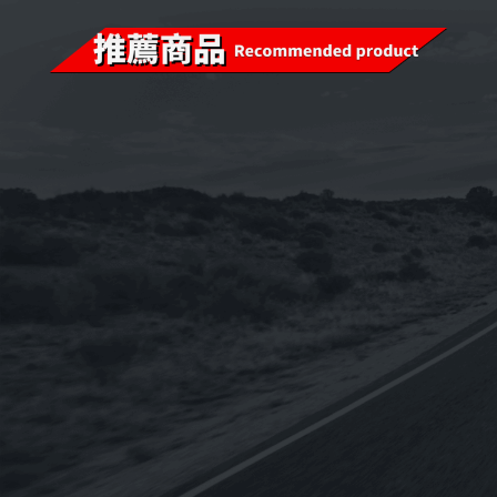
已售完
已售完
i-sint 5W-40 汽
《CPC台灣中油-國光牌》
《OMV
機油1L
超優E9 15w-40適用DPF
BIXXOL 
配備[柴油車用-CJ4-五期
SAE 2