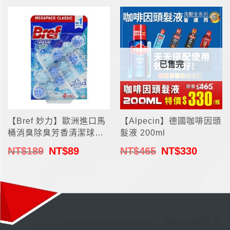
已售完
【Bref 妙力】歐洲進口馬
【Alpecin】德國咖啡因頭
桶消臭除臭芳香清潔球
髮液 200ml
(50g*3入)
NT$
189
NT$
89
NT$
465
NT$
330