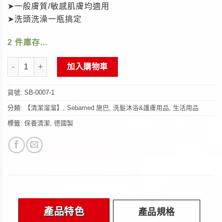
➤一般膚質/敏感肌膚均適用
➤洗頭洗澡一瓶搞定
2 件庫存
《Sebamed施巴》PH5.5潔膚露/中性沐浴乳1000ml-無壓頭版(德國
加入購物車
貨號:
SB-0007-1
分類:
【清潔溜溜】
,
Sebamed 施巴
,
洗髮沐浴&護膚用品
,
生活用品
標籤:
保養清潔
,
德國製
產品特色
產品規格