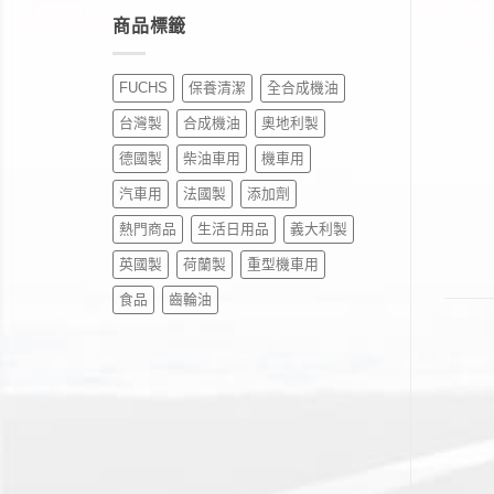
商品標籤
FUCHS
保養清潔
全合成機油
台灣製
合成機油
奧地利製
德國製
柴油車用
機車用
汽車用
法國製
添加劑
熱門商品
生活日用品
義大利製
英國製
荷蘭製
重型機車用
食品
齒輪油