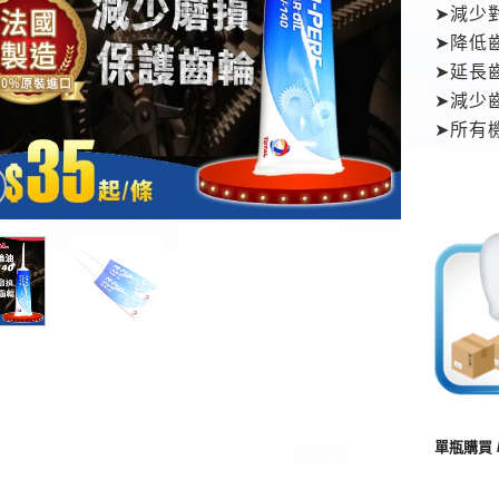
➤減少
➤降低
➤延長
➤減少
➤所有
單瓶購買 