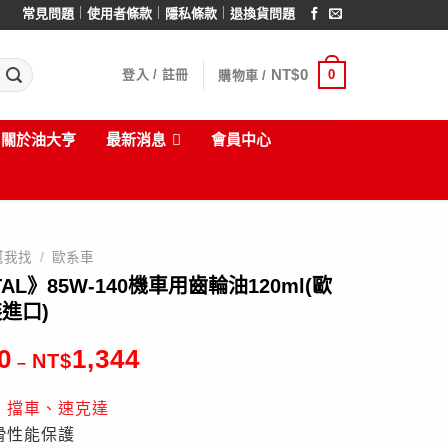
｜
｜
｜
常見問題
使用者條款
隱私條款
退換貨問題
NT$
0
0
登入 / 註冊
購物車 /
關於油大亨
最新消息
會員中心
幫我找
/
歐系車
AL》85W-140機車用齒輪油120ml(歐
進口)
0
1,344
NT$
–
、擋車、速克達
滑性能保護