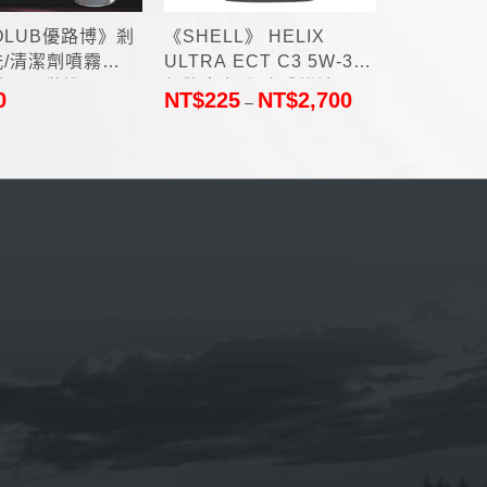
OLUB優路博》剎
《SHELL》 HELIX
《EURO
/清潔劑噴霧
ULTRA ECT C3 5W-30
EAP 11
(德國原裝進口)
殼牌喜力 全合成機油
洗劑300m
0
NT$
225
NT$
2,700
NT$
499
–
1L(德國原裝進口)
口)