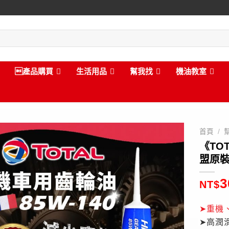
產品購買
生活用品
幫我找
機油教室
首頁
/
《TOT
盟原裝
3
NT$
➤重機
➤高潤