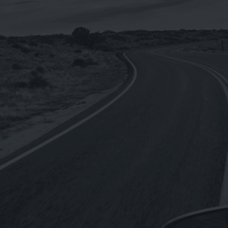
【整箱購】《CPC台灣中油-國光牌》
9000 SM 5W-50[汽車用]全合成機油
1L(台灣製造)
NT$
4,440
NT$
3,552
《SHELL》Helix ULTRA Racing 10W-
4
60殼牌喜力 全合成機油1L(德國原裝進
口)
NT$
250
NT$
2,760
–
《REPSOL》MOTO RACING 4T 10W-
50機車用全合成機油1L(歐盟原裝進口)
NT$
210
NT$
2,220
–
《MOTUL》5100 4T 10W-50酯類合成
機油1L(法國原裝進口)
NT$
260
NT$
2,940
–
《MOTUL》300V ROAD RACING 4T
O