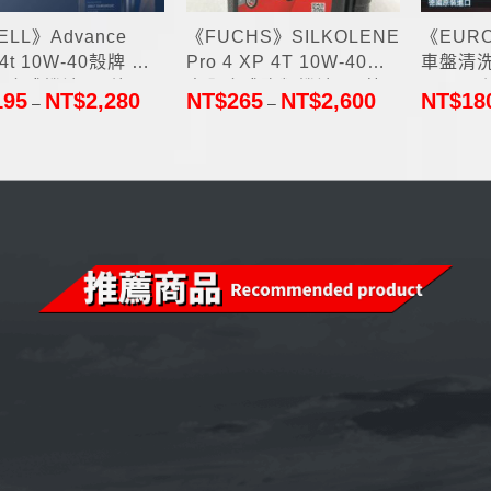
ELL》Advance
《FUCHS》SILKOLENE
《EUR
a 4t 10W-40殼牌 機
Pro 4 XP 4T 10W-40機
車盤清洗
合成機油1L(德國
車全合成酯類機油1L(英
600ml
195
NT$
2,280
NT$
265
NT$
2,600
NT$
18
–
–
口)
國原裝進口)