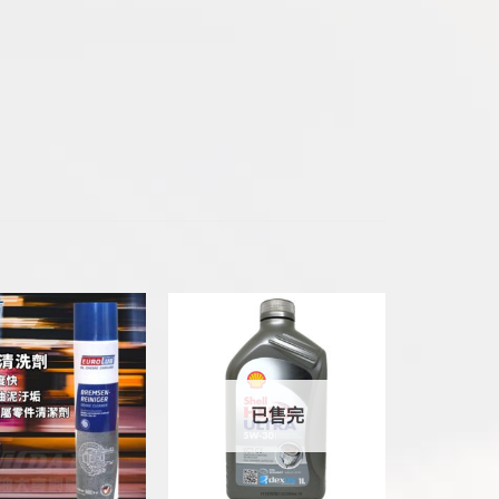
已售完
+
+