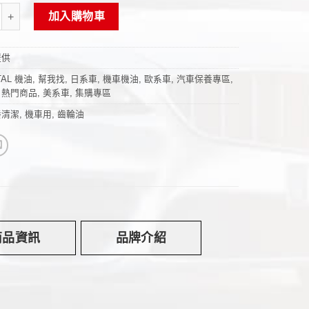
L》85W-140機車用齒輪油120ml(歐盟原裝進口) 數量
加入購物車
提供
TAL 機油
,
幫我找
,
日系車
,
機車機油
,
歐系車
,
汽車保養專區
,
,
熱門商品
,
美系車
,
集購專區
養清潔
,
機車用
,
齒輪油
商品資訊
品牌介紹