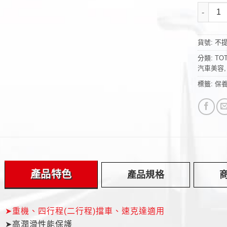
《TOTA
貨號:
不
分類:
TO
汽車美容
標籤:
保
產品特色
產品規格
➤重機、四行程(二行程)擋車、速克達適用
➤高潤滑性能保護