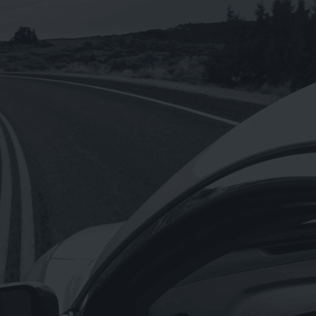
《eni 》i-sint 5W-40 汽車合成機油1L
NT$
160
NT$
1,920
–
【Hermes愛馬仕】正貨德國原裝/橘綠
之泉香氛沐浴盥洗旅行組4入一組小瓶裝
0ml
NT$
680
【Hermes愛馬仕】D’Orange Verte 橘
綠之泉香皂含盒子50g(法國製)
NT$
300
NT$
1,650
–
《OMV》重機專用OMV BIXXOL motor
bike 4T-M SAE 20W-50(奧地利原裝進
口)1L
NT$
199
《Astonish英國潔》萬用亮白去污膏
rginal Oven&Cookware Cleaner