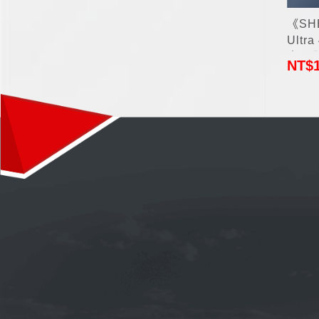
《SH
Ultr
車用全
NT$
原裝進