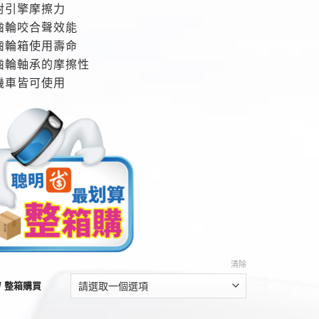
對引擎摩擦力
齒輪咬合聲效能
齒輪箱使用壽命
齒輪軸承的摩擦性
機車皆可使用
清除
/ 整箱購買