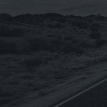
《TOTAL》QUARTZ INEO MC3 5W-30
合成機油1L(新包裝 法國 汽柴油引擎皆
適用)
NT$
230
NT$
2,760
–
【整箱購-雙12限時特賣】《BMW》
TWINPOWER TURBO 5W-30 寶馬原廠
長效全合成機油 1L
NT$
3,600
《SWD Rheinol》奈米DOUBLE
ESTER 5W-30 雙酯類合成機油1L(歐盟
原裝進口)
NT$
350
NT$
3,840
–
【整箱購】《CPC台灣中油-國光牌》
9000 C3 5W-30 SN[汽.柴專用]全合成機
油1L(台灣製造)
NT$
5,400
NT$
4,320