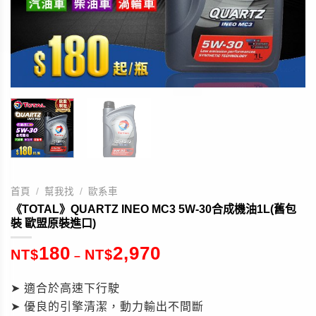
首頁
/
幫我找
/
歐系車
《TOTAL》QUARTZ INEO MC3 5W-30合成機油1L(舊包
裝 歐盟原裝進口)
180
2,970
NT$
NT$
–
➤ 適合於高速下行駛
➤ 優良的引擎清潔，動力輸出不間斷