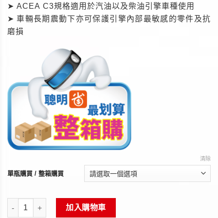
➤ ACEA C3規格適用於汽油以及柴油引擎車種使用
➤ 車輛長期震動下亦可保護引擎內部最敏感的零件及抗
磨損
清除
單瓶購買 / 整箱購買
《TOTAL》QUARTZ INEO MC3 5W-30合成機油1L(舊包裝 歐盟原
加入購物車