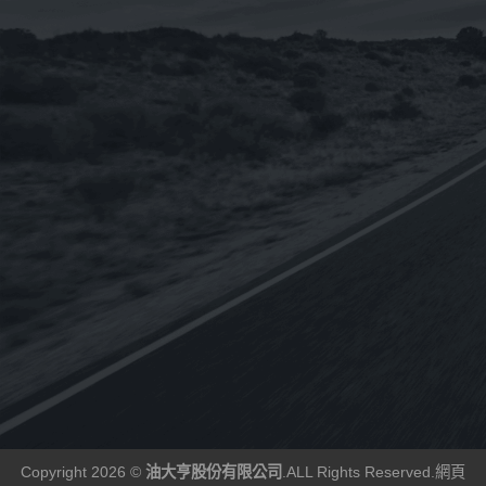
已售完
已售完
i-sint 5W-40 汽
《CPC台灣中油-國光牌》
《OMV
機油1L
超優E9 15w-40適用DPF
BIXXOL 
配備[柴油車用-CJ4-五期
SAE 2
60
NT$
1,920
NT$
2,775
NT$
2,312
NT$
19
–
車]合成機油19L(台灣製
進口)1L
造) (客訂)
Copyright 2026 ©
油大亨股份有限公司
.ALL Rights Reserved.
網頁