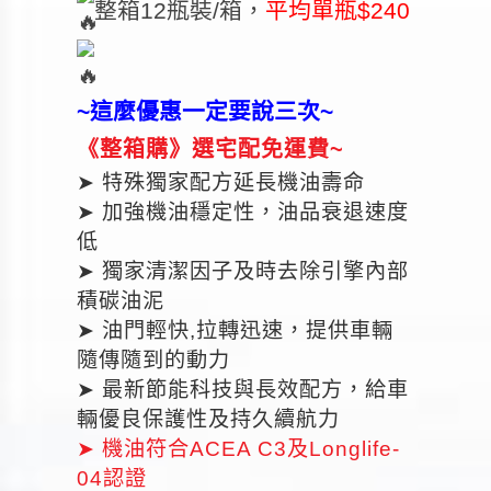
整箱12瓶裝/箱，
平均單瓶$240
~這麼優惠一定要說三次~
《整箱購》選宅配免運費~
➤ 特殊獨家配方延長機油壽命
➤ 加強機油穩定性，油品衰退速度
低
➤ 獨家清潔因子及時去除引擎內部
積碳油泥
➤ 油門輕快,拉轉迅速，提供車輛
隨傳隨到的動力
➤ 最新節能科技與長效配方，給車
輛優良保護性及持久續航力
➤ 機油符合ACEA C3及Longlife-
04認證