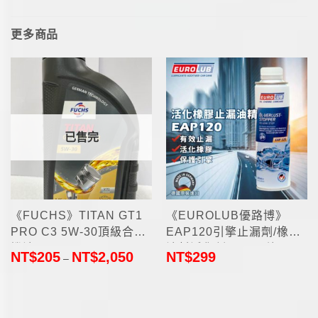
更多商品
已售完
《FUCHS》TITAN GT1
《EUROLUB優路博》
PRO C3 5W-30頂級合成
EAP120引擎止漏劑/橡膠
機油1L
油封活化劑300ml(德國原
NT$
205
NT$
2,050
NT$
299
–
裝進口)