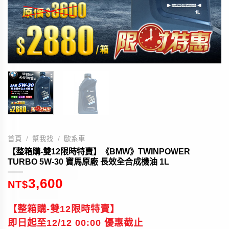
首頁
/
幫我找
/
歐系車
【整箱購-雙12限時特賣】《BMW》TWINPOWER
TURBO 5W-30 寶馬原廠 長效全合成機油 1L
3,600
NT$
【整箱購-雙12限時特賣】
即日起至12/12 00:00 優惠截止