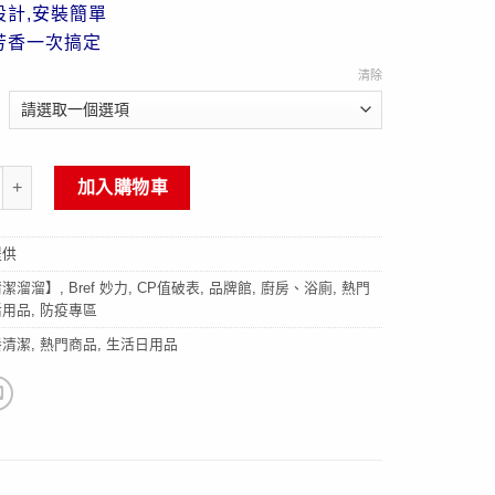
設計,安裝簡單
芳香一次搞定
清除
 妙力】歐洲進口馬桶消臭除臭芳香清潔球(50g*3入) 數量
加入購物車
提供
清潔溜溜】
,
Bref 妙力
,
CP值破表
,
品牌館
,
廚房、浴廁
,
熱門
活用品
,
防疫專區
養清潔
,
熱門商品
,
生活日用品