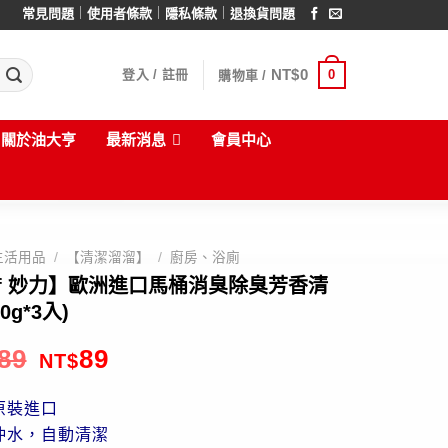
｜
｜
｜
常見問題
使用者條款
隱私條款
退換貨問題
NT$
0
0
登入 / 註冊
購物車 /
關於油大亨
最新消息
會員中心
生活用品
/
【清潔溜溜】
/
廚房、浴廁
ef 妙力】歐洲進口馬桶消臭除臭芳香清
0g*3入)
89
89
NT$
原裝進口
沖水，自動清潔