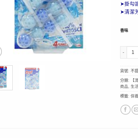
➤掛勾
➤清潔
香味
【Bref
貨號:
不
分類:
【
商品
,
生
標籤:
保