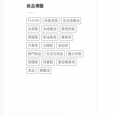
商品標籤
FUCHS
保養清潔
全合成機油
台灣製
合成機油
奧地利製
德國製
柴油車用
機車用
汽車用
法國製
添加劑
熱門商品
生活日用品
義大利製
英國製
荷蘭製
重型機車用
食品
齒輪油