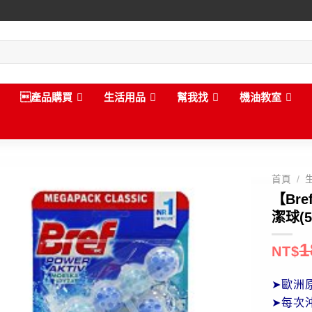
產品購買
生活用品
幫我找
機油教室
首頁
/
【Br
潔球(5
1
NT$
➤歐洲
➤每次