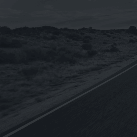
已售完
已售完
i-sint 5W-40 汽
《CPC台灣中油-國光牌》
《OMV
機油1L
超優E9 15w-40適用DPF
BIXXOL 
配備[柴油車用-CJ4-五期
SAE 2
60
NT$
1,920
NT$
2,775
NT$
2,312
NT$
19
–
車]合成機油19L(台灣製
進口)1L
造) (客訂)