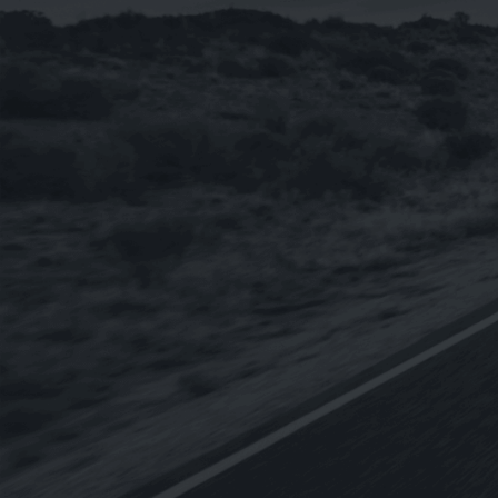
NT$
230
NT$
2,760
–
【整箱購-雙12限時特賣】《BMW》
TWINPOWER TURBO 5W-30 寶馬原廠
長效全合成機油 1L
NT$
3,600
《SWD Rheinol》奈米DOUBLE
ESTER 5W-30 雙酯類合成機油1L(歐盟
原裝進口)
NT$
350
NT$
3,840
–
【整箱購】《CPC台灣中油-國光牌》
9000 C3 5W-30 SN[汽.柴專用]全合成機
油1L(台灣製造)
NT$
5,400
NT$
4,320
《Eurolub優路博》ECO B12 0W-30引
擎機油898g(德國原裝進口)