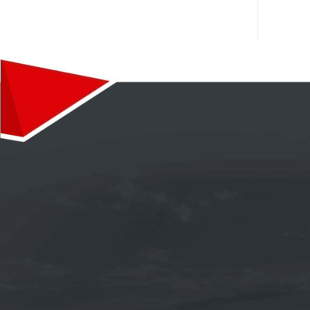
《TOTAL》QUARTZ INEO MC3 5W-30
合成機油1L(新包裝 法國 汽柴油引擎皆
適用)