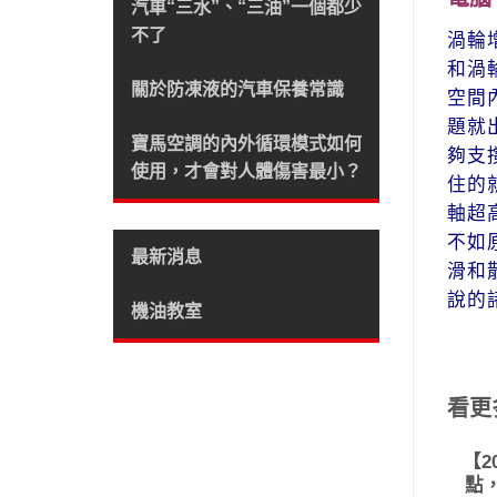
汽車“三水”、“三油”一個都少
不了
渦輪
和渦
關於防凍液的汽車保養常識
空間
題就
寶馬空調的內外循環模式如何
夠支
使用，才會對人體傷害最小？
住的
軸超
不如
最新消息
滑和
說的
機油教室
看更
【2
點