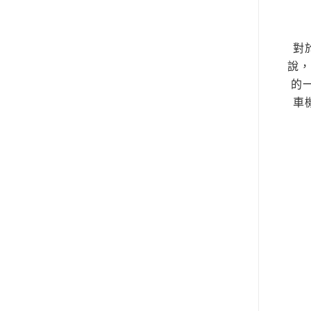
對
說，
的
車