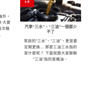
8 月
8 月
油外，
十大要
汽車“三水”、“三油”一個都少
關於
兩次機
不了
.
大家都
常說的“三水”、“三油”，更是要
至也大
定期更換… 那麼三油三水指的
更換一
是什麼呢？ 下面就跟大家聊聊
冷卻液
“三油”指的是機油、