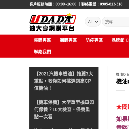
Skip
客戶服務時間：09:00~16:00 ｜聯絡電話：0905-813-318
to
content
搜
尋:
集購專區
團購專區
防疫專區
品牌館
聯絡我們
【2021汽機車機油】推薦3大
機油Ｑ
機油
重點，教你如何挑選到高CP
值機油！
【機車保養】大型重型機車如
★問
何保養？10大檢查、保養重
點一次看
如果
電腦