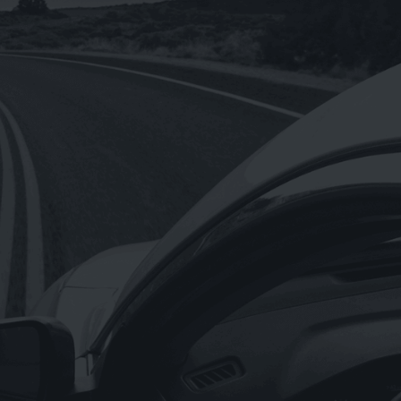
【Hermes愛馬仕】正貨德國原裝/橘綠
之泉香氛沐浴盥洗旅行組4入一組小瓶裝
0ml
NT$
680
【Hermes愛馬仕】D’Orange Verte 橘
綠之泉香皂含盒子50g(法國製)
NT$
300
NT$
1,650
–
《OMV》重機專用OMV BIXXOL motor
bike 4T-M SAE 20W-50(奧地利原裝進
口)1L
NT$
199
《Astonish英國潔》萬用亮白去污膏
rginal Oven&Cookware Cleaner
150g(英國原裝進口)
NT$
90
NT$
69