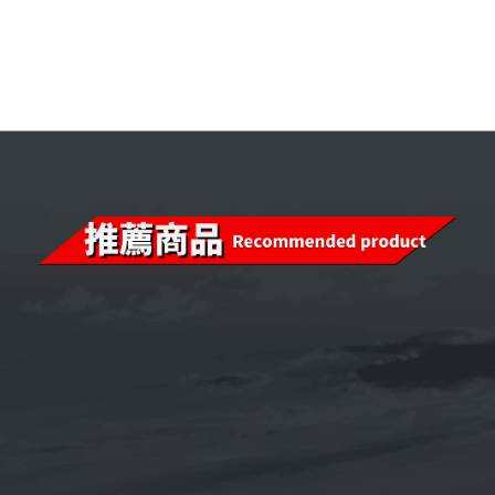
【整箱購】《CPC台灣中油-國光牌》
9000 SM 5W-50[汽車用]全合成機油
1L(台灣製造)