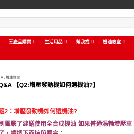
產品購買
生活用品
幫我找
機油教室
＆Ａ
,
機油教室
Q&A 【Q2:增壓發動機如何選機油?】
題2：增壓發動機如何選機油?
刷電腦了建議使用全合成機油
如果普通渦輪增壓車
了，請把下面這段看完：