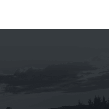
《eni 》i-sint 5W-40 汽車合成機油1L
NT$
160
NT$
1,920
–