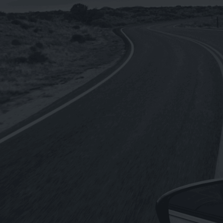
NT$
4,440
NT$
3,552
《SHELL》Helix ULTRA Racing 10W-
4
60殼牌喜力 全合成機油1L(德國原裝進
口)
NT$
250
NT$
2,760
–
《REPSOL》MOTO RACING 4T 10W-
50機車用全合成機油1L(歐盟原裝進口)
NT$
210
NT$
2,220
–
《MOTUL》5100 4T 10W-50酯類合成
機油1L(法國原裝進口)
NT$
260
NT$
2,940
–
《MOTUL》300V ROAD RACING 4T
O
15W-50酯類全合成機油1L(法國原裝進
口)