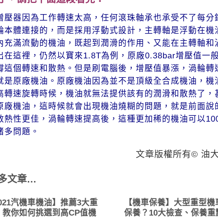
增壓器因為工作轉速太高，任何滾珠軸承也承受不了每分
輪本體連接的，而是採用浮動式設計，
主轉軸是
浮動在機
內充滿流動的機油，既起到潤滑的作用、又能在主轉軸和
出在這裡，仍然以寶來1.8T為例，原廠0.38bar增壓值一
撐這個轉速和散熱。但是刷電腦後，
增壓值
暴漲，渦輪轉
就是原廠機油。
原廠機油因為並不是頂級全合成機油，機
高轉速旋轉時候，機油就無法提供該有的潤滑和散熱了，
原廠機油，這時候就會出現機油燒糊的問題，
就是前面說
散熱性更佳，渦輪轉速提高後，這種更加稀的機油可以10
諸多問題。
文章版權所有© 油
多文章…
021汽機車機油】推薦3大重
【機車保養】大型重型機
，教你如何挑選到高CP值機
保養？10大檢查、保養重