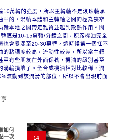
鐘10萬轉的強度，所以主轉軸不是滾珠軸承
油中的，渦輪本體和主轉軸之間的極為狹窄
渦輪本地之間帶走雜質並起到散熱作用。
問
般轉速是10-15萬轉/分鐘之間，原廠機油完全
速也會暴漲至20-30萬轉，這時候第一個扛不
油的粘稠度較高，流動性較差，所以
當主轉
甚至有些朋友在外面保養，機油的級別甚至
的渦輪損壞了。
全合成機油相對比較稀，潤
0%流動到該潤滑的部位，所以不會出現前面
大亨
車如何
點一次
13
14