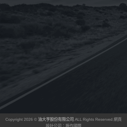
已售完
已售完
i-sint 5W-40 汽
《CPC台灣中油-國光牌》
《OMV
機油1L
超優E9 15w-40適用DPF
BIXXOL 
配備[柴油車用-CJ4-五期
SAE 2
60
NT$
1,920
NT$
2,775
NT$
2,312
NT$
19
–
車]合成機油19L(台灣製
進口)1L
造) (客訂)
Copyright 2026 ©
油大亨股份有限公司
.ALL Rights Reserved.
網頁
設計公司
：振作國際