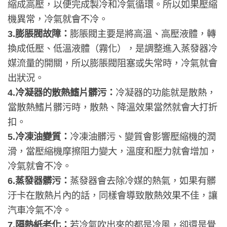
縮成高壓，以便完成製冷和冷氣循環。所以如果壓縮
機異常，冷氣就會不冷。
3.膨脹閥故障：
膨脹閥主要是將高溫、高壓液體，轉
換成低壓、低溫液體（霧化），是調整進入蒸發器冷
媒流量的開關，所以膨脹閥阻塞或失常時，冷氣就會
出狀況。
4.冷凝器的散熱鰭片髒污：
冷凝器的功能就是散熱，
當散熱鰭片髒污時，散熱、降溫效果當然就會大打折
扣。
5.冷凍油變質：
冷凍油髒污、變質會影響壓縮機的潤
滑，當壓縮機摩擦阻力變大，溫度和壓力就會增加，
冷氣就會不冷。
6.蒸發器髒污：
蒸發器會去除冷媒的熱氣，如果有髒
汙卡在散熱片內的話，同樣會導致散熱效果不佳，讓
汽車冷氣不冷。
7.隔熱紙老化：
若冷氣吹出來的都是冷風，卻還是覺