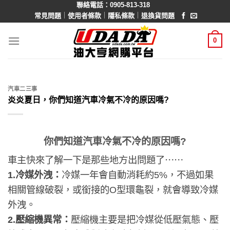
聯絡電話：0905-813-318
Skip
｜
｜
｜
常見問題
使用者條款
隱私條款
退換貨問題
to
content
0
汽車二三事
炎炎夏日，你們知道汽車冷氣不冷的原因嗎?
你們知道汽車冷氣不冷的原因嗎?
車主快來了解一下是那些地方出問題了⋯⋯
1.冷媒外洩：
冷媒一年會自動消耗約5%，不過如果
相關管線破裂，或銜接的O型環龜裂，就會導致冷媒
外洩。
2.壓縮機異常：
壓縮機主要是把冷媒從低壓氣態、壓