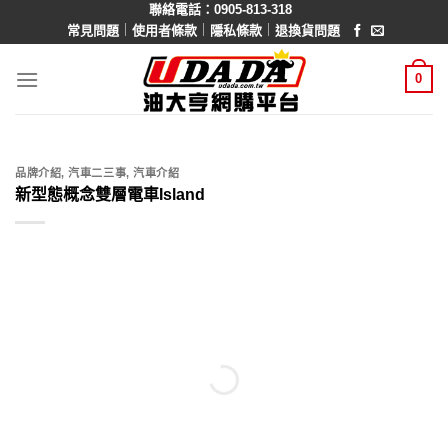
聯絡電話：0905-813-318
Skip
｜
｜
｜
常見問題
使用者條款
隱私條款
退換貨問題
to
content
0
品牌介紹
,
汽車二三事
,
汽車介紹
新型態概念雙層電車Island