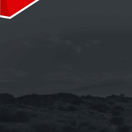
《TOTAL》QUARTZ INEO MC3 5W-30
合成機油1L(新包裝 法國 汽柴油引擎皆
適用)
NT$
230
NT$
2,760
–
【整箱購-雙12限時特賣】《BMW》
TWINPOWER TURBO 5W-30 寶馬原廠
長效全合成機油 1L