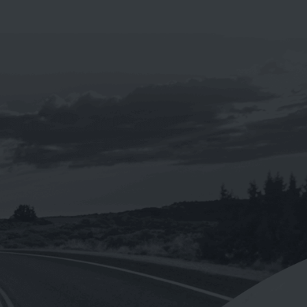
《eni 》i-sint 5W-40 汽車合成機油1L
NT$
160
NT$
1,920
–
【Hermes愛馬仕】正貨德國原裝/橘綠
之泉香氛沐浴盥洗旅行組4入一組小瓶裝
0ml
NT$
680