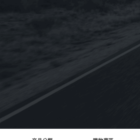
NT$
3,600
《SWD Rheinol》奈米DOUBLE
ESTER 5W-30 雙酯類合成機油1L(歐盟
原裝進口)
NT$
350
NT$
3,840
–
【整箱購】《CPC台灣中油-國光牌》
9000 C3 5W-30 SN[汽.柴專用]全合成機
油1L(台灣製造)
NT$
5,400
NT$
4,320
《Eurolub優路博》ECO B12 0W-30引
擎機油898g(德國原裝進口)
NT$
600