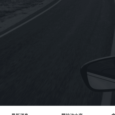
NT$
250
NT$
2,760
–
《REPSOL》MOTO RACING 4T 10W-
50機車用全合成機油1L(歐盟原裝進口)
NT$
210
NT$
2,220
–
《MOTUL》5100 4T 10W-50酯類合成
機油1L(法國原裝進口)
NT$
260
NT$
2,940
–
《MOTUL》300V ROAD RACING 4T
O
15W-50酯類全合成機油1L(法國原裝進
口)
NT$
450
NT$
5,040
–