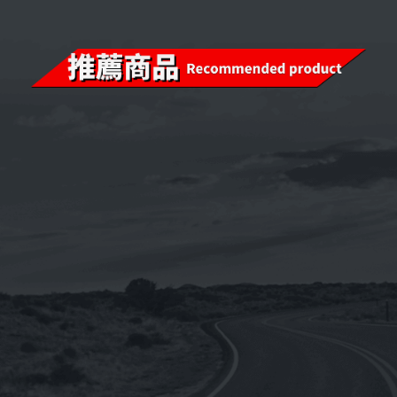
【整箱購】《CPC台灣中油-國光牌》
9000 SM 5W-50[汽車用]全合成機油
1L(台灣製造)
NT$
4,440
NT$
3,552
《SHELL》Helix ULTRA Racing 10W-
4
60殼牌喜力 全合成機油1L(德國原裝進
口)