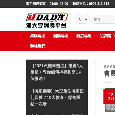
Skip
客戶服務時間：09:00~16:00 ｜聯絡電話：0905-813-318
to
content
搜
尋:
集購專區
團購專區
防疫專區
品牌館
聯絡我們
【2021汽機車機油】推薦3大
最新公
會
重點，教你如何挑選到高CP
值機油！
【機車保養】大型重型機車如
18
何保養？10大檢查、保養重
3 月
點一次看