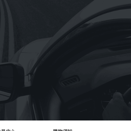
【Hermes愛馬仕】D’Orange Verte 橘
綠之泉香皂含盒子50g(法國製)
NT$
300
NT$
1,650
–
《OMV》重機專用OMV BIXXOL motor
bike 4T-M SAE 20W-50(奧地利原裝進
口)1L
NT$
199
《Astonish英國潔》萬用亮白去污膏
rginal Oven&Cookware Cleaner
150g(英國原裝進口)
NT$
90
NT$
69