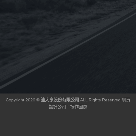
已售完
已售完
i-sint 5W-40 汽
《CPC台灣中油-國光牌》
《OMV
機油1L
超優E9 15w-40適用DPF
BIXXOL 
配備[柴油車用-CJ4-五期
SAE 2
60
NT$
1,920
NT$
2,775
NT$
2,312
NT$
19
–
車]合成機油19L(台灣製
進口)1L
造) (客訂)
Copyright 2026 ©
油大亨股份有限公司
.ALL Rights Reserved.
網頁
設計公司
：振作國際