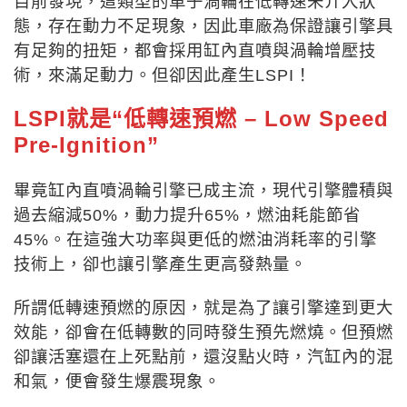
目前發現，這類型的車子渦輪在低轉速未介入狀
態，存在動力不足現象，因此車廠為保證讓引擎具
有足夠的扭矩，都會採用缸內直噴與渦輪增壓技
術，來滿足動力。但卻因此產生LSPI！
LSPI就是“低轉速預燃 – Low Speed
Pre-Ignition”
畢竟缸內直噴渦輪引擎已成主流，現代引擎體積與
過去縮減50%，動力提升65%，燃油耗能節省
45%。
在這強大功率與更低的燃油消耗率的引擎
技術上，卻也讓引擎產生更高發熱量。
所謂低轉速預燃的原因，就是為了讓引擎達到更大
效能，卻會在低轉數的同時發生預先燃燒。但預燃
卻讓活塞還在上死點前，還沒點火時，汽缸內的混
和氣，便會發生爆震現象。