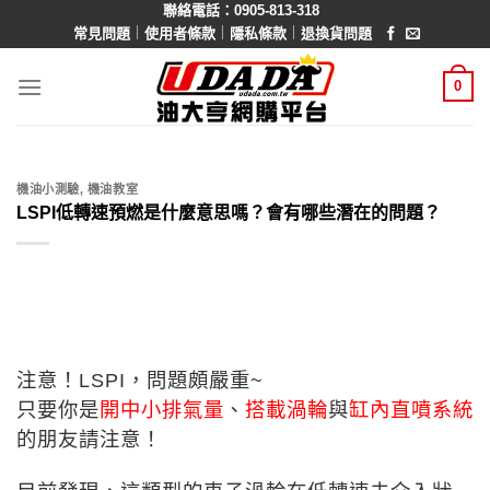
聯絡電話：0905-813-318
Skip
｜
｜
｜
常見問題
使用者條款
隱私條款
退換貨問題
to
content
0
機油小測驗
,
機油教室
LSPI低轉速預燃是什麼意思嗎？會有哪些潛在的問題？
注意！LSPI，問題頗嚴重~
只要你是
開中小排氣量
、
搭載渦輪
與
缸內直噴系統
的朋友請注意！