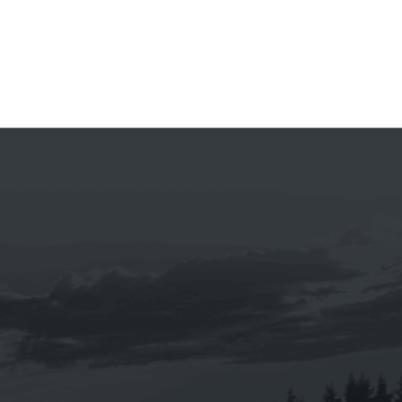
《eni 》i-sint 5W-40 汽車合成機油1L