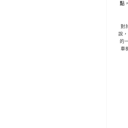
點
對
說，
的
車