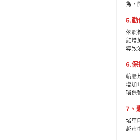
為，
5.
依照
能增
導致
6.
輪胎
增加
環保
7、
堵車
越市