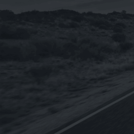
合成機油1L(新包裝 法國 汽柴油引擎皆
適用)
NT$
230
NT$
2,760
–
【整箱購-雙12限時特賣】《BMW》
TWINPOWER TURBO 5W-30 寶馬原廠
長效全合成機油 1L
NT$
3,600
《SWD Rheinol》奈米DOUBLE
ESTER 5W-30 雙酯類合成機油1L(歐盟
原裝進口)
NT$
350
NT$
3,840
–
【整箱購】《CPC台灣中油-國光牌》
9000 C3 5W-30 SN[汽.柴專用]全合成機
油1L(台灣製造)
NT$
5,400
NT$
4,320
《Eurolub優路博》ECO B12 0W-30引