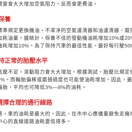
開窗會大大增加空氣阻
力，反而會更費油。
勤保養
標準規定更換機油。不潔凈
的空氣濾清器和油濾清器、磨
加耗油量。據統計，保養
不佳的發動機油耗增加10%或2
油耗增加10%。
為了保持汽車的最佳性能，最好每
行駛5
保持正常的胎壓水平
氣壓不足，滾動阻力會大大增
加。根據測試，胎壓比規定
1%。而輪
胎偏移或磨損過度也可能使油耗增
加。因此，
輪胎，
平均也可降低3%—8%的油耗。
選擇合理的通行線路
時，車的油耗是最大的。因此
，在市中心應儘量避免走擁
中心的直線道路油耗要低得
多。