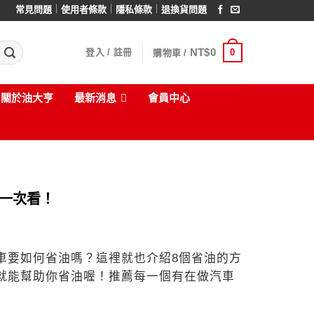
｜
｜
｜
常見問題
使用者條款
隱私條款
退換貨問題
NT$
0
0
登入 / 註冊
購物車 /
關於油大亨
最新消息
會員中心
一次看！
車要如何省油嗎？這裡就也介紹8個省油的方
就能幫助你省油喔！推薦每一個有在做汽車