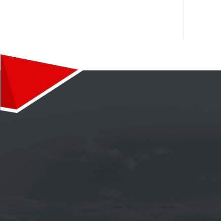
《TOTAL》QUARTZ INEO MC3 5W-30