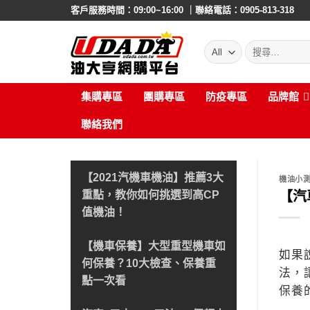
Skip
客戶服務時間：09:00~16:00 ｜聯絡電話：0905-813-318
to
content
搜
尋:
集購專區
團購專區
防疫專區
品牌館
聯絡我們
【2021汽機車機油】推薦3大
機油小
【汽
重點，教你如何挑選到高CP
值機油！
【機車保養】大型重型機車如
如果
何保養？10大檢查、保養重
法，
點一次看
保養