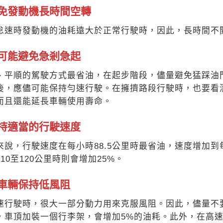
避免發動機長時間空轉
怠速時發動機的油耗遠大於正
常行駛時，因此，長時間不
儘可能避免急剎急起
、平順的駕駛方式最省油，在
起步階段，儘量避免猛踩油
後，應儘可能保持勻速行駛
。在擁擠路段行駛時，也要看
而且還能延長車輛使用壽
命。
保持適當的行駛速度
來說，行駛速度在每小時88
.5公里時最省油，速度增加到
10至120公
里時則會增加25%。
讓車輛保持低風阻
速行駛時，很大一部分動力用
來克服風阻。因此，儘量不
，車頂加裝一個行李架，會
增加5%的油耗。此外，在高