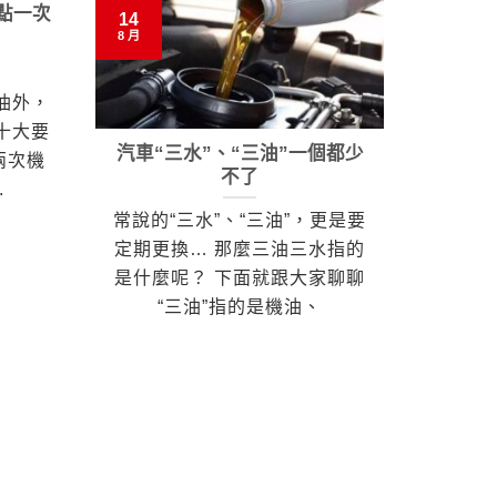
點一次
13
14
8 月
8 月
油外，
十大要
汽車“三水”、“三油”一個都少
關於
兩次機
不了
.
大家都
常說的“三水”、“三油”，更是要
至也大
定期更換… 那麼三油三水指的
更換一
是什麼呢？ 下面就跟大家聊聊
冷卻液
“三油”指的是機油、