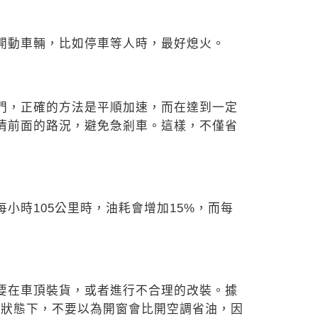
開動車
輛，比如停車等人時，最好熄火。
門，正
確的方法是平順加速，而在達到一
定
清前
面的路況，避免急剎車。這樣，不
僅省
每
小時105公里時，油耗會增加1
5%，而每
要在車
頂裝貨，或者進行不合理的改裝。
據
速狀
態下，不要以為開窗會比開空調省
油，因