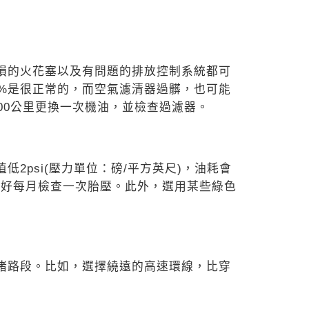
損的
火花塞以及有問題的排放控制系統
都可
0%是很正常的，而空氣濾清器過
髒，也可能
000公里更換一次機油，
並檢查過濾器。
值低2
psi(壓力單位：磅/
平方英尺)，油耗會
最好每月檢查一次胎壓
。此外，選用某些綠色
堵路段
。比如，選擇繞遠的高速環線，比
穿