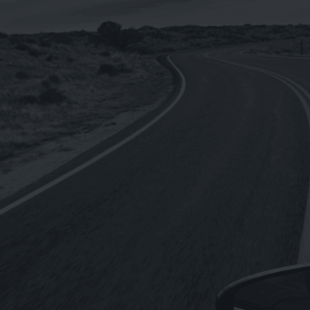
9000 SM 5W-50[汽車用]全合成機油
1L(台灣製造)
NT$
4,440
NT$
3,552
《SHELL》Helix ULTRA Racing 10W-
4
60殼牌喜力 全合成機油1L(德國原裝進
口)
NT$
250
NT$
2,760
–
《REPSOL》MOTO RACING 4T 10W-
50機車用全合成機油1L(歐盟原裝進口)
NT$
210
NT$
2,220
–
《MOTUL》5100 4T 10W-50酯類合成
機油1L(法國原裝進口)
NT$
260
NT$
2,940
–
《MOTUL》300V ROAD RACING 4T
O
15W-50酯類全合成機油1L(法國原裝進
口)