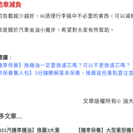
給車減負
的負載越少越好，￼清理行李
箱中不必要的東西，可以減
就是關於汽車省油小撇步，希
望對大家有所幫助。
閱讀
：
機車保養】換機油一定要換濾芯嗎？可以不更換濾芯嗎？
車保養懶人包】3分鐘瞭解基本保養，推薦這些重點要注
文章版權所有© 油
多文章…
021汽機車機油】推薦3大重
【機車保養】大型重型機