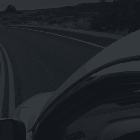
NT$
160
NT$
1,920
–
【Hermes愛馬仕】正貨德國原裝/橘綠
之泉香氛沐浴盥洗旅行組4入一組小瓶裝
0ml
NT$
680
【Hermes愛馬仕】D’Orange Verte 橘
綠之泉香皂含盒子50g(法國製)
NT$
300
NT$
1,650
–
《OMV》重機專用OMV BIXXOL motor
bike 4T-M SAE 20W-50(奧地利原裝進
口)1L
NT$
199
《Astonish英國潔》萬用亮白去污膏
rginal Oven&Cookware Cleaner
150g(英國原裝進口)