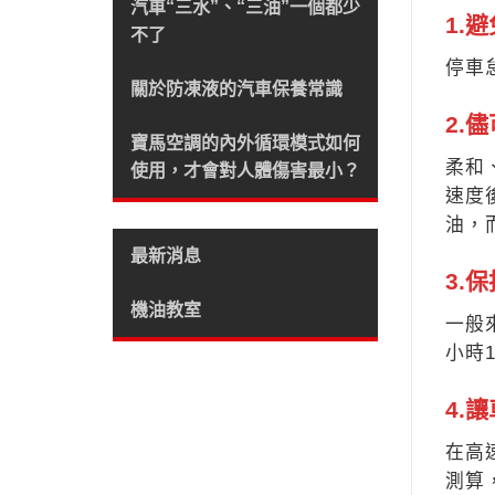
汽車“三水”、“三油”一個都少
1.
不了
停車
關於防凍液的汽車保養常識
2.
寶馬空調的內外循環模式如何
柔和
使用，才會對人體傷害最小？
速度
油，
最新消息
3.
機油教室
一般
小時1
4.
在高
測算