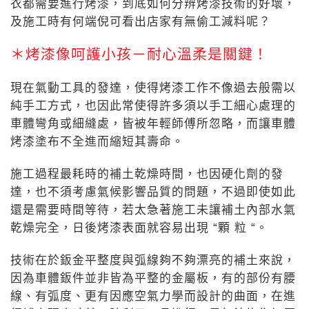
衣都需要進行烤漆，到底如何分辨烤漆技術的好壞，
及施工時有何端倪可看出店家有無偷工減料呢？
＊烤漆像呵護小孩－耐心溫柔是關鍵！
現在氣動工具的發達，使得烤漆工作不像過去般需以
純手工方式，也因此常使得許多須以手工細心處理的
車體彎角或細縫處，皆被年輕師傅所忽略，而讓車體
烤漆塗布不全進而縮短其壽命。
施工過程最耗時的補土乾燥時間，也因硬化劑的發
達，也不須考慮氣候影響品質的問題，不過即使如此
還是需要時間等待，若太急著施工未讓補土內部水氣
乾燥完全，日後烤漆表面就容易出現 “顆 粒 “。
技術在於鈑金平整度與弧線夠不夠漂亮的補土來說，
因為車體鈑件並非皆為平整的金屬板，有的部份有腰
線、有弧度、更有因應空氣力學而設計的曲面，在進