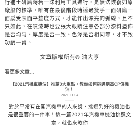
行補土研磨時若一昧利用工具進行，是無法恢復如原
廠般的標準，唯有在最後階段時透過雙手一面研磨一
面感受表面平整度方式，才能作出漂亮的弧線，且不
只如此，在噴漆時也要張大眼睛注意各部分漆料塗佈
是否均勻、厚度是否一致、色澤是否相同等，才不致
功虧一簣。
文章版權所有© 油大亨
看更多文章…
【2021汽機車機油】推薦3大重點，教你如何挑選到高CP值機
油！
2021-11-04
對於平常有在開汽機車的人來說，挑選到好的機油也
是很重要的一件事！這一篇2021年汽機車機油挑選文
章，就也來教你