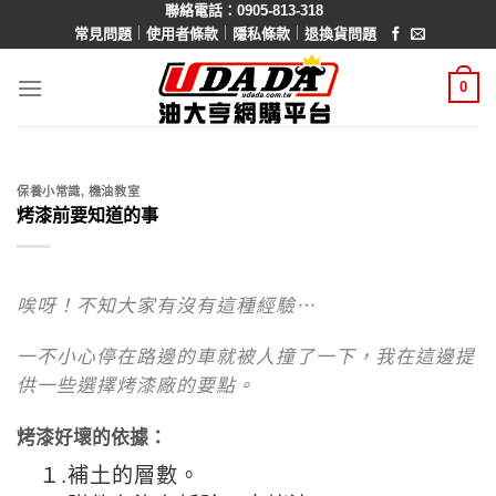
聯絡電話：0905-813-318
Skip
｜
｜
｜
常見問題
使用者條款
隱私條款
退換貨問題
to
content
0
保養小常識
,
機油教室
烤漆前要知道的事
唉呀！不知大家有沒有這種經驗⋯
一不小心停在路邊的車就被人撞了一下，我在這邊提
供一些選擇烤漆廠的要點。
烤漆好壞的依據：
１.補土的層數。