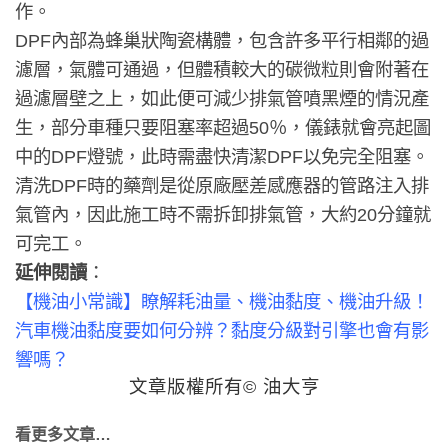
作。
DPF內部為蜂巢狀陶瓷構體，包含許多平行相鄰的過
濾層，氣體可通過，但體積較大的碳微粒則會附著在
過濾層壁之上，如此便可減少排氣管噴黑煙的情況產
生，部分車種只要阻塞率超過50％，儀錶就會亮起圖
中的DPF燈號，此時需盡快清潔DPF以免完全阻塞。
清洗DPF時的藥劑是從原廠壓差感應器的管路注入排
氣管內，因此施工時不需拆卸排氣管，大約20分鐘就
可完工。
延伸閱讀
：
【機油小常識】瞭解耗油量、機油黏度、機油升級！
汽車機油黏度要如何分辨？黏度分級對引擎也會有影
響嗎？
文章版權所有© 油大亨
看更多文章…