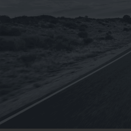
已售完
已售完
i-sint 5W-40 汽
《CPC台灣中油-國光牌》
《OMV
機油1L
超優E9 15w-40適用DPF
BIXXOL 
配備[柴油車用-CJ4-五期
SAE 2
60
NT$
1,920
NT$
2,775
NT$
2,312
NT$
19
–
車]合成機油19L(台灣製
進口)1L
造) (客訂)