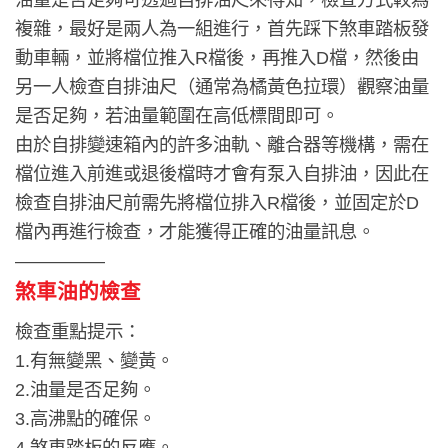
複雜，最好是兩人為一組進行，首先踩下煞車踏板發
動車輛，並將檔位推入R檔後，再推入D檔，然後由
另一人檢查自排油尺（通常為橘黃色拉環）觀察油量
是否足夠，若油量範圍在高低標間即可。
由於自排變速箱內的許多油軌、離合器等機構，需在
檔位進入前進或退後檔時才會有泵入自排油，因此在
檢查自排油尺前需先將檔位排入R檔後，並固定於D
檔內再進行檢查，才能獲得正確的油量訊息。
—————
煞車油的檢查
檢查重點提示：
1.有無變黑、變黃。
2.油量是否足夠。
3.高沸點的確保。
4.煞車踏板的反應。