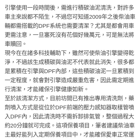
引擎使用一段時間後，需進行積碳油泥清洗，對許多
車主來說都不陌生，不過您可知道2009年之後柴油車
輛都需搭載的DPF系統也需要清潔？尤其是都會用車
更需注意，一旦塞死沒有花個好幾萬元，可是無法將
車贖回。
現今在在諸多科技輔助下，雖然可使柴油引擎變得乾
淨，不過該生成積碳與油泥不代表就此消失，很多都
是累積在引擎與DPF內部，這些積碳油泥一旦累積到
一定程度，就會對引擎造成嚴重危害，因此需定期進
行清潔，才能確保引擎健康如新。
至於該清潔方式，目前坊間已有推出專用清洗劑，藥
劑噴入方式是從位於DPF前端的壓力感知器取樣管噴
入DPF內，因此清洗時不需拆卸排氣管，整個過程大
約20分鐘就可完成。這項保養項目，筆者建議柴油車
主最好能列入定期保養項目中，才能確保愛車正常運