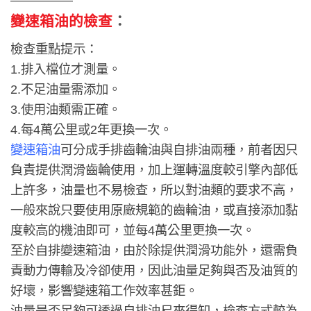
變速箱油的檢查
：
檢查重點提示：
1.排入檔位才測量。
2.不足油量需添加。
3.使用油類需正確。
4.每4萬公里或2年更換一次。
變速箱油
可分成手排齒輪油與自排油兩種，前者因只
負責提供潤滑齒輪使用，加上運轉溫度較引擎內部低
上許多，油量也不易檢查，所以對油類的要求不高，
一般來說只要使用原廠規範的齒輪油，或直接添加黏
度較高的機油即可，並每4萬公里更換一次。
至於自排變速箱油，由於除提供潤滑功能外，還需負
責動力傳輸及冷卻使用，因此油量足夠與否及油質的
好壞，影響變速箱工作效率甚鉅。
油量是否足夠可透過自排油尺來得知，檢查方式較為