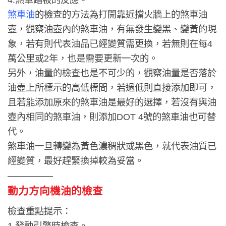
煞車油
的檢查的方法為打開靠近擋火牆上的煞車油
壺，觀察油壺內的煞車油，有無發生變黑、變黃的現
象，若有則代表油品已經變質需更換，若無則在每4
萬公里或2年，也是需要更新一次的。
另外，油量的檢查也是不可少的，觀察油量是否落於
油壺上所標示的高低標間，若過低則直接添加即可，
且若能添加原來的煞車油是最好的選擇，若沒有與油
壺內相同的煞車油，則添加DOT 4號的煞車油也可替
代。
煞車油一旦轉變為黃色濃稠狀或黑色，就代表油質已
經變質，最好趕緊換掉較為妥當。
—————
動力方向機油的檢查
檢查重點提示：
1.發動引擎時檢查。