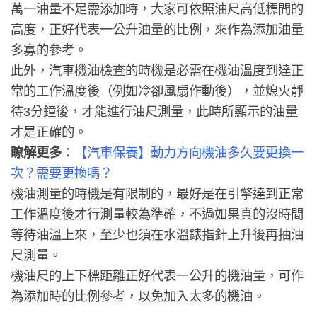
萬一油量不足需添加時，大家可依照油尺高低標間的
高度，正好代表一公升油量的比例，來作為添加油量
多寡的參考。
此外，汽車機油檢查的時機是必需在機油溫度到達正
常的工作溫度後（例如冷卻風扇作動後），並熄火靜
待3分鐘後，才能進行油尺測量，此時所顯示的油量
才是正確的。
瞭解更多
：
【汽車保養】動力方向機油多久要更換一
次？需要更換嗎？
機油測量的時機是有限制的，最好是在引擎達到正常
工作溫度後才行測量較為準確，不過如果真的沒時間
等待油溫上來，至少也須在水溫錶指針上升後再抽油
尺測量。
機油尺的上下標距離正好代表一公升的機油量，可作
為添加時的比例參考，以免加入太多的機油。
—————