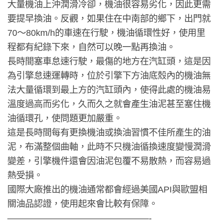
大量機油上沖潤滑冷卻，機油很容易劣化，因此更需
要提早換油。反觀，如果住在中南部的鄉下，出門就
70～80km/h的車速在行駛，機油循環性好，使用里
程都有紀錄下來，自然可以晚一點再換油。
長時間塞車怠速行駛，最傷的地方在汽缸頭，這是因
為引擎怠速運轉時，位於引擎下方油底殼內的機油無
法大量循環到最上方的汽缸頭內，使得此處的機油易
溫度過高而劣化，久而久之就會產生油泥甚至塞住機
油循環孔，使問題更加嚴重。
這是長時間每有更換機油或換油習慣不佳所產生的油
泥，布滿整個曲軸，此時不只機油循換速度變慢潤滑
變差，引擎機件還會因油泥包覆不易散熱，而容易過
熱受損。
國際大廠推出的機油通常都會經過美國API與歐盟相
關油品認證，使用起來會比較有保障。
————————————————-