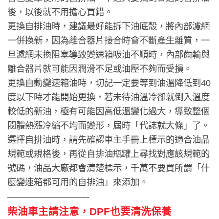
後，以後就不用擔心買錯。
更換自排油時，建議最好能拆下油底殼，將內部濾網
一併換新，因為離合器片接合時會不斷產生雜質，一
旦濾網未換阻塞導致變速箱吸油不順時，內部齒輪與
離合器片就可能因潤滑不足或油壓不夠而受損。
更換自動變速箱油時，切記一定要等到油溫降低到40
度以下時才能開始更換，若未待油溫冷卻就倒入溫度
較低的新油，極有可能因高低溫變化過大，導致整個
閥體熱漲冷縮不均而變形，屆時「代誌就大條」了。
選擇自排油時，請先確認車主手冊上標示的適合油品
規範或規格後，再從自排油瓶罐上尋找對應該規範的
號碼，油品大廠都會清楚標示，千萬不要買所謂「什
麼變速箱都可用的自排油」來添加。
—————————-
柴油車主請注意，
DPF也要清洗保養