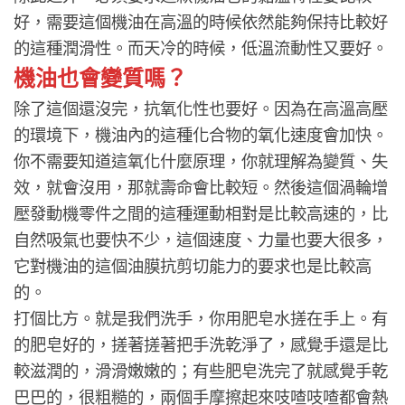
好，需要這個機油在高溫的時候依然能夠保持比較好
的這種潤滑性。而天冷的時候，低溫流動性又要好。
機油也會變質嗎？
除了這個還沒完，抗氧化性也要好。因為在高溫高壓
的環境下，機油內的這種化合物的氧化速度會加快。
你不需要知道這氧化什麼原理，你就理解為變質、失
效，就會沒用，那就壽命會比較短。
然後這個渦輪增
壓發動機零件之間的這種運動相對是比較高速的，比
自然吸氣也要快不少，這個速度、力量也要大很多，
它對機油的這個油膜抗剪切能力的要求也是比較高
的。
打個比方。就是我們洗手，你用肥皂水搓在手上。
有
的肥皂好的，搓著搓著把手洗乾淨了，感覺手還是比
較滋潤的，滑滑嫩嫩的；有些肥皂洗完了就感覺手乾
巴巴的，很粗糙的，兩個手摩擦起來吱喳吱喳都會熱