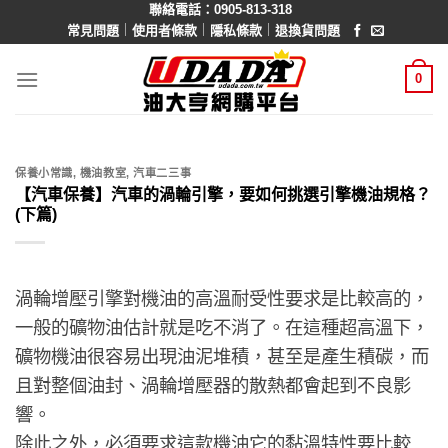
聯絡電話：0905-813-318
Skip
｜
｜
｜
常見問題
使用者條款
隱私條款
退換貨問題
to
content
0
保養小常識
,
機油教室
,
汽車二三事
【汽車保養】汽車的渦輪引擎，要如何挑選引擎機油規格？
(下篇)
渦輪增壓引擎對機油的高溫耐受性要求是比較高的，
一般的礦物油估計就是吃不消了。在這種超高溫下，
礦物機油很容易出現油泥堆積，甚至是產生積碳，而
且對整個油封、渦輪增壓器的散熱都會起到不良影
響。
除此之外，必須要求這款機油它的黏溫特性要比較