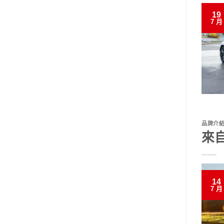
19
7 月
品牌介
來自
14
7 月