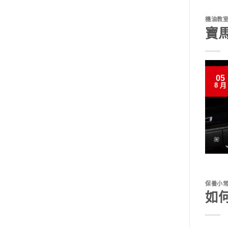
機油教
寶
05
8 月
保養小
如