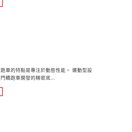
門轎跑車的特點是專注於動態性能。 運動型設
系雙門轎跑車開發的精密底