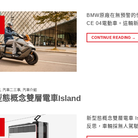
BMW原廠在無預警的
CE 04電動車。這
CONTINUE READING
→
紹
,
汽車二三事
,
汽車介紹
態概念雙層電車Island
新型態概念雙層電車 I
反思，車輛採無人駕