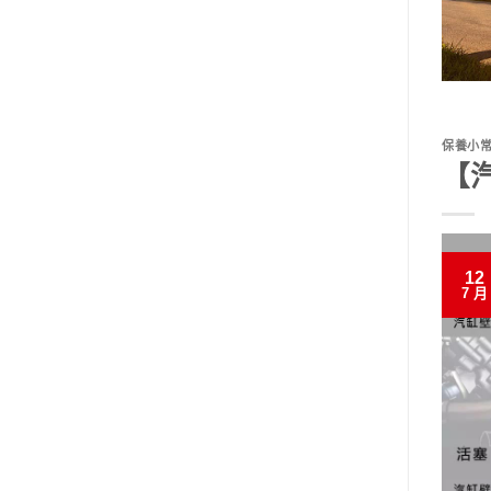
保養小
【
12
7 月