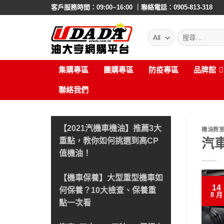
Skip
客戶服務時間：09:00~16:00 ｜聯絡電話：0905-813-318
to
content
搜
尋:
集購專區
團購專區
防疫專區
品牌館
聯絡我們
【2021汽機車機油】推薦3大
機油教
汽
重點，教你如何挑選到高CP
值機油！
【機車保養】大型重型機車如
14
何保養？10大檢查、保養重
8 月
點一次看