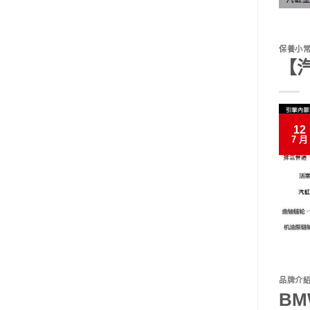
保養小
【
12
7 月
品牌介
BM