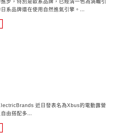
的進步，特別是歐系品牌，已經清一色為渦輪引
的日系品牌還在使用自然進氣引擎。
ctricBrands 近日發表名為Xbus的電動露營
主自由搭配多