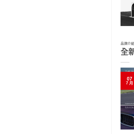
品牌介
全新
07
7 月