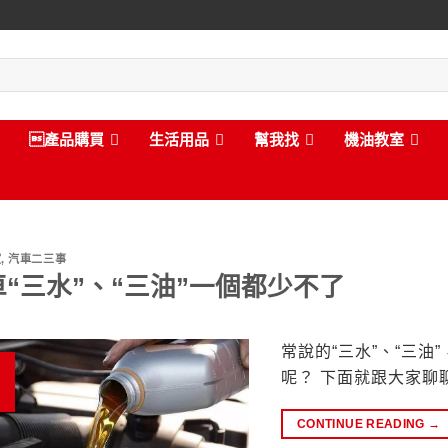
產品購買
生活用品
幫我找
機油教室
室
,
汽車二三事
車“三水”、“三油”一個都少不了
常說的“三水”、“三
呢？ 下面就跟大家聊聊
CONTINUE READING
→